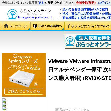
会員はオンラインで見積書(
)を
無料で作成
できます
会員登録(無料)
ログイン
見本
法人のお客様 請求書払いのご案内
学校・官公庁のお客様 校費・公費
研究機関のお客様 科研費払いのご案
VMware VMware Infrastr
日マルチベンダー保守 次年度 
ンス購入者用) (RVI3X-STD-