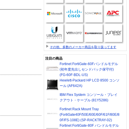
その他、多数のメーカー商品を取り扱ってます
注目の商品
Fortinet FortiGate-60Fバンドルモデル
(初年度先出しセンドバック保守付)
(FG-60F-BDL-US)
Hewlett-Packard HP LCD 8500 コンソ
ール (AF642A)
IBM Flex System コンソール・ブレイ
クアウト・ケーブル (81Y5286)
Fortinet Rack Mount Tray
(FortiGate40F/50E/60E/60F/61F/80E/8
0F/FS-108E) (SP-RACKTRAY-02)
Fortinet FortiGate-80F バンドルモデル