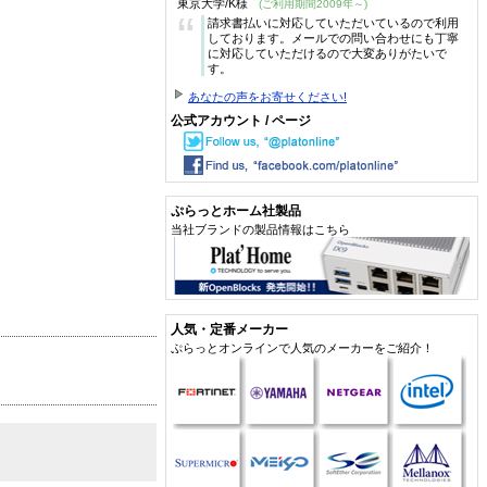
東京大学/K様
(ご利用期間2009年～)
“
請求書払いに対応していただいているので利用
しております。メールでの問い合わせにも丁寧
に対応していただけるので大変ありがたいで
す。
あなたの声をお寄せください!
公式アカウント / ページ
ぷらっとホーム社製品
当社ブランドの製品情報はこちら
人気・定番メーカー
ぷらっとオンラインで人気のメーカーをご紹介！