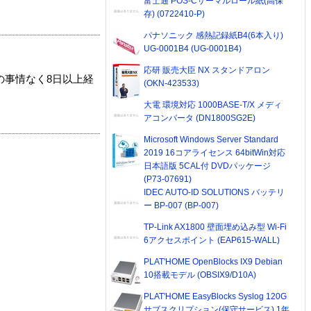
富士通 POS-Cサーマルロール紙(高保
存) (0722410-P)
パナソニック 感熱記録紙B4(6本入り)
UG-0001B4 (UG-0001B4)
応研 販売大臣 NX スタンドアロン
の事情なく8日以上経
(OKN-423533)
大電 環境対応 1000BASE-T/X メディ
アコンバータ (DN1800SG2E)
Microsoft Windows Server Standard
2019 16コアライセンス 64bitWin対応
日本語版 5CAL付 DVDパッケージ
(P73-07691)
IDEC AUTO-ID SOLUTIONS バッテリ
ー BP-007 (BP-007)
TP-Link AX1800 壁面埋め込み型 Wi-Fi
6アクセスポイント (EAP615-WALL)
PLAT'HOME OpenBlocks IX9 Debian
10搭載モデル (OBSIX9/D10A)
PLAT'HOME EasyBlocks Syslog 120G
サブスクリプション(保守サービス) 1年