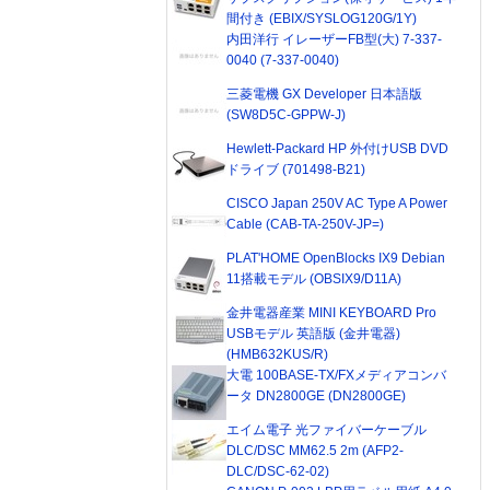
間付き (EBIX/SYSLOG120G/1Y)
内田洋行 イレーザーFB型(大) 7-337-
0040 (7-337-0040)
三菱電機 GX Developer 日本語版
(SW8D5C-GPPW-J)
Hewlett-Packard HP 外付けUSB DVD
ドライブ (701498-B21)
CISCO Japan 250V AC Type A Power
Cable (CAB-TA-250V-JP=)
PLAT'HOME OpenBlocks IX9 Debian
11搭載モデル (OBSIX9/D11A)
金井電器産業 MINI KEYBOARD Pro
USBモデル 英語版 (金井電器)
(HMB632KUS/R)
大電 100BASE-TX/FXメディアコンバ
ータ DN2800GE (DN2800GE)
エイム電子 光ファイバーケーブル
DLC/DSC MM62.5 2m (AFP2-
DLC/DSC-62-02)