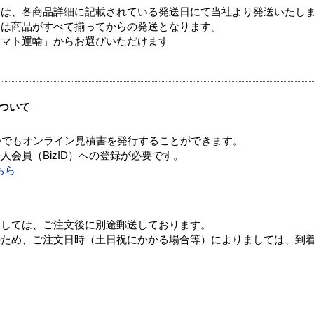
ては、各商品詳細に記載されている発送日にて当社より発送いたし
送は商品がすべて揃ってからの発送となります。
ヤマト運輸」からお選びいただけます
ついて
つでもオンライン見積書を発行することができます。
会員（BizID）への登録が必要です。
ちら
ましては、ご注文後に別途郵送しております。
のため、ご注文日時（土日祝にかかる場合等）によりましては、到