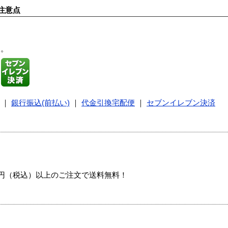
注意点
す。
｜
銀行振込(前払い)
｜
代金引換宅配便
｜
セブンイレブン決済
00円（税込）以上のご注文で送料無料！