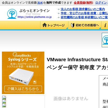
会員はオンラインで見積書(
)を
無料で作成
できます
会員登録(無料)
ログイン
見本
法人のお客様 請求書払いのご案内
学校・官公庁のお客様 校費・公費
研究機関のお客様 科研費払いのご案
VMware Infrastructur
ベンダー保守 初年度 アカデミック
メ
商
型
保