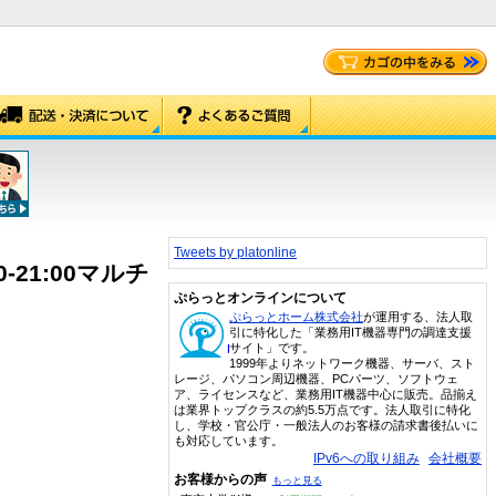
Tweets by platonline
00-21:00マルチ
ぷらっとオンラインについて
ぷらっとホーム株式会社
が運用する、法人取
引に特化した「業務用IT機器専門の調達支援
サイト」です。
1999年よりネットワーク機器、サーバ、スト
レージ、パソコン周辺機器、PCパーツ、ソフトウェ
ア、ライセンスなど、業務用IT機器中心に販売。品揃え
は業界トップクラスの約5.5万点です。法人取引に特化
し、学校・官公庁・一般法人のお客様の請求書後払いに
も対応しています。
IPv6への取り組み
会社概要
お客様からの声
もっと見る