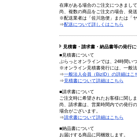
在庫がある場合のご注文につきまし
尚、複数の商品をご注文の場合、発
※配送業者は「佐川急便」または「
⇒
配送について詳しくはこちら
見積書・請求書・納品書等の発行に
■見積書について
ぷらっとオンラインでは、24時間い
※オンライン見積書発行には、一般法人
⇒
一般法人会員（BizID）の詳細はこ
⇒
見積書について詳細はこちら
■請求書について
ご注文時に希望されたお客様に関し
尚、請求書は、営業時間内での発行
場合がございます。
⇒
請求書について詳細はこちら
■納品書について
お届けする商品に同梱致します。