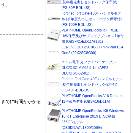
(初年度先出しセンドバック保守付)
ます。
(FG-80F-BDL-US)
Fortinet FortiGate-100F バンドルモデ
ル (初年度先出しセンドバック保守付)
(FG-100F-BDL-US)
PLAT'HOME OpenBlocks IoT FX1/E
H/W保守及びサブスクリプション1年付
属 (OBSFX1/E/D11/H1S1)
LENOVO 20X2SC8G00 ThinkPad L14
Gen2 (20X2SC8G00)
エイム電子 光ファイバーケーブル
DLC/DSC MM62.5 1m (AFP2-
DLC/DSC-62-01)
Fortinet FortiGate-40F バンドルモデル
(初年度先出しセンドバック保守付)
(FG-40F-BDL-US)
PLAT'HOME OpenBlocks A16 Debian
着までに時間がかかる
11搭載モデル (OBSA16/D11A)
PLAT'HOME OpenBlocks IX9 Windows
10 IoT Enterprise 2019 LTSC搭載
256GBモデル
(OBSIX9/W/L1809/256G)