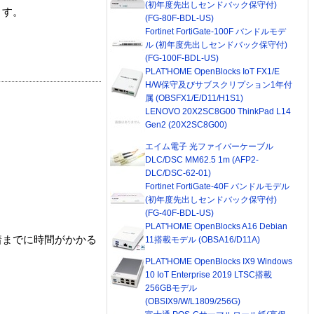
(初年度先出しセンドバック保守付)
ます。
(FG-80F-BDL-US)
Fortinet FortiGate-100F バンドルモデ
ル (初年度先出しセンドバック保守付)
(FG-100F-BDL-US)
PLAT'HOME OpenBlocks IoT FX1/E
H/W保守及びサブスクリプション1年付
属 (OBSFX1/E/D11/H1S1)
LENOVO 20X2SC8G00 ThinkPad L14
Gen2 (20X2SC8G00)
エイム電子 光ファイバーケーブル
DLC/DSC MM62.5 1m (AFP2-
DLC/DSC-62-01)
Fortinet FortiGate-40F バンドルモデル
(初年度先出しセンドバック保守付)
(FG-40F-BDL-US)
PLAT'HOME OpenBlocks A16 Debian
着までに時間がかかる
11搭載モデル (OBSA16/D11A)
PLAT'HOME OpenBlocks IX9 Windows
10 IoT Enterprise 2019 LTSC搭載
256GBモデル
(OBSIX9/W/L1809/256G)