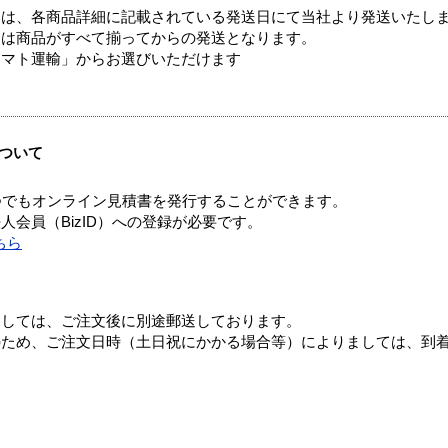
ては、各商品詳細に記載されている発送日にて当社より発送いたし
送は商品がすべて揃ってからの発送となります。
ヤマト運輸」からお選びいただけます
ついて
つでもオンライン見積書を発行することができます。
会員（BizID）への登録が必要です。
ちら
ましては、ご注文後に別途郵送しております。
のため、ご注文日時（土日祝にかかる場合等）によりましては、到