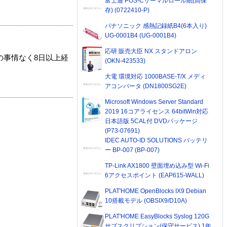
富士通 POS-Cサーマルロール紙(高保
存) (0722410-P)
パナソニック 感熱記録紙B4(6本入り)
UG-0001B4 (UG-0001B4)
応研 販売大臣 NX スタンドアロン
の事情なく8日以上経
(OKN-423533)
大電 環境対応 1000BASE-T/X メディ
アコンバータ (DN1800SG2E)
Microsoft Windows Server Standard
2019 16コアライセンス 64bitWin対応
日本語版 5CAL付 DVDパッケージ
(P73-07691)
IDEC AUTO-ID SOLUTIONS バッテリ
ー BP-007 (BP-007)
TP-Link AX1800 壁面埋め込み型 Wi-Fi
6アクセスポイント (EAP615-WALL)
PLAT'HOME OpenBlocks IX9 Debian
10搭載モデル (OBSIX9/D10A)
PLAT'HOME EasyBlocks Syslog 120G
サブスクリプション(保守サービス) 1年