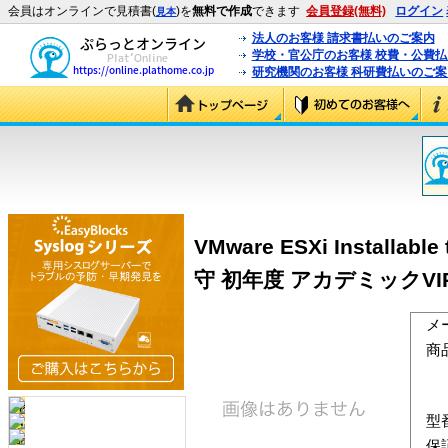
会員はオンラインで見積書(
)を
無料で作成
できます
会員登録(無料)
ログイン
見本
法人のお客様 請求書払いのご案内
学校・官公庁のお客様 校費・公費
研究機関のお客様 科研費払いのご案
VMware ESXi Instal
守 初年度 アカデミックVIP-Pr
メ
商
型
保