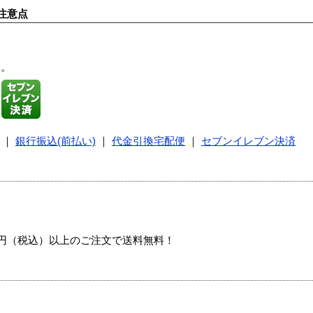
注意点
す。
｜
銀行振込(前払い)
｜
代金引換宅配便
｜
セブンイレブン決済
00円（税込）以上のご注文で送料無料！