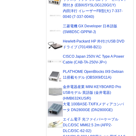
間付き (EBIX/SYSLOG120G/1Y)
内田洋行 イレーザーFB型(大) 7-337-
0040 (7-337-0040)
三菱電機 GX Developer 日本語版
(SW8D5C-GPPW-J)
Hewlett-Packard HP 外付けUSB DVD
ドライブ (701498-B21)
CISCO Japan 250V AC Type A Power
Cable (CAB-TA-250V-JP=)
PLAT'HOME OpenBlocks IX9 Debian
11搭載モデル (OBSIX9/D11A)
金井電器産業 MINI KEYBOARD Pro
USBモデル 英語版 (金井電器)
(HMB632KUS/R)
大電 100BASE-TX/FXメディアコンバ
ータ DN2800GE (DN2800GE)
エイム電子 光ファイバーケーブル
DLC/DSC MM62.5 2m (AFP2-
DLC/DSC-62-02)