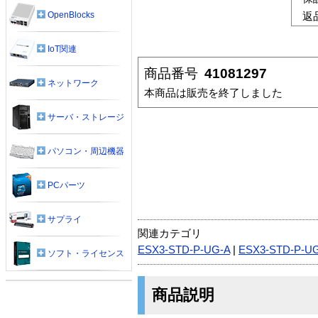
OpenBlocks
返
IoT関連
商品番号
41081297
ネットワーク
本商品は販売を終了しました
サーバ・ストレージ
パソコン・周辺機器
PCパーツ
サプライ
関連カテゴリ
ESX3-STD-P-UG-A
|
ESX3-STD-P-UG
ソフト・ライセンス
商品説明