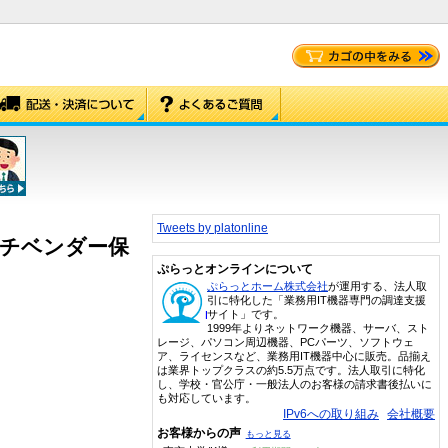
Tweets by platonline
5日マルチベンダー保
ぷらっとオンラインについて
ぷらっとホーム株式会社
が運用する、法人取
引に特化した「業務用IT機器専門の調達支援
サイト」です。
1999年よりネットワーク機器、サーバ、スト
レージ、パソコン周辺機器、PCパーツ、ソフトウェ
ア、ライセンスなど、業務用IT機器中心に販売。品揃え
は業界トップクラスの約5.5万点です。法人取引に特化
し、学校・官公庁・一般法人のお客様の請求書後払いに
も対応しています。
IPv6への取り組み
会社概要
お客様からの声
もっと見る