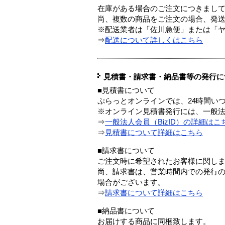
在庫がある場合のご注文につきまし
尚、複数の商品をご注文の場合、発
※配送業者は「佐川急便」または「
⇒
配送について詳しくはこちら
見積書・請求書・納品書等の発行に
■見積書について
ぷらっとオンラインでは、24時間い
※オンライン見積書発行には、一般法人
⇒
一般法人会員（BizID）の詳細はこ
⇒
見積書について詳細はこちら
■請求書について
ご注文時に希望されたお客様に関し
尚、請求書は、営業時間内での発行
場合がございます。
⇒
請求書について詳細はこちら
■納品書について
お届けする商品に同梱致します。