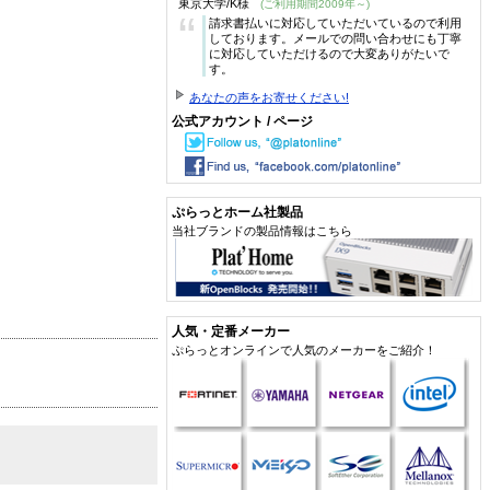
東京大学/K様
(ご利用期間2009年～)
“
請求書払いに対応していただいているので利用
しております。メールでの問い合わせにも丁寧
に対応していただけるので大変ありがたいで
す。
あなたの声をお寄せください!
公式アカウント / ページ
ぷらっとホーム社製品
当社ブランドの製品情報はこちら
人気・定番メーカー
ぷらっとオンラインで人気のメーカーをご紹介！