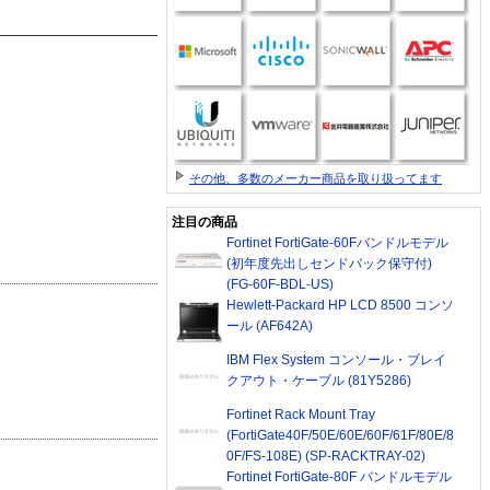
その他、多数のメーカー商品を取り扱ってます
注目の商品
Fortinet FortiGate-60Fバンドルモデル
(初年度先出しセンドバック保守付)
(FG-60F-BDL-US)
Hewlett-Packard HP LCD 8500 コンソ
ール (AF642A)
IBM Flex System コンソール・ブレイ
クアウト・ケーブル (81Y5286)
Fortinet Rack Mount Tray
(FortiGate40F/50E/60E/60F/61F/80E/8
0F/FS-108E) (SP-RACKTRAY-02)
Fortinet FortiGate-80F バンドルモデル