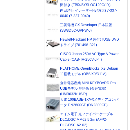
間付き (EBIX/SYSLOG120G/1Y)
内田洋行 イレーザーFB型(大) 7-337-
0040 (7-337-0040)
三菱電機 GX Developer 日本語版
(SW8D5C-GPPW-J)
Hewlett-Packard HP 外付けUSB DVD
ドライブ (701498-B21)
CISCO Japan 250V AC Type A Power
Cable (CAB-TA-250V-JP=)
PLAT'HOME OpenBlocks IX9 Debian
11搭載モデル (OBSIX9/D11A)
金井電器産業 MINI KEYBOARD Pro
USBモデル 英語版 (金井電器)
(HMB632KUS/R)
大電 100BASE-TX/FXメディアコンバ
ータ DN2800GE (DN2800GE)
エイム電子 光ファイバーケーブル
DLC/DSC MM62.5 2m (AFP2-
DLC/DSC-62-02)