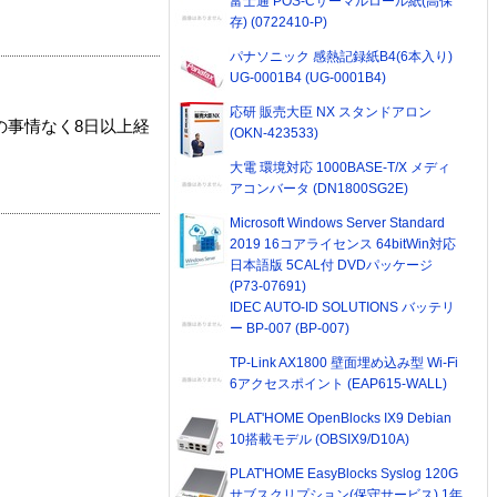
富士通 POS-Cサーマルロール紙(高保
存) (0722410-P)
パナソニック 感熱記録紙B4(6本入り)
UG-0001B4 (UG-0001B4)
応研 販売大臣 NX スタンドアロン
の事情なく8日以上経
(OKN-423533)
大電 環境対応 1000BASE-T/X メディ
アコンバータ (DN1800SG2E)
Microsoft Windows Server Standard
2019 16コアライセンス 64bitWin対応
日本語版 5CAL付 DVDパッケージ
(P73-07691)
IDEC AUTO-ID SOLUTIONS バッテリ
ー BP-007 (BP-007)
TP-Link AX1800 壁面埋め込み型 Wi-Fi
6アクセスポイント (EAP615-WALL)
PLAT'HOME OpenBlocks IX9 Debian
10搭載モデル (OBSIX9/D10A)
PLAT'HOME EasyBlocks Syslog 120G
サブスクリプション(保守サービス) 1年