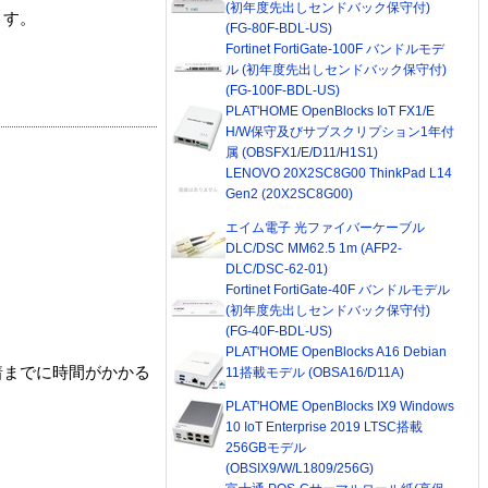
(初年度先出しセンドバック保守付)
ます。
(FG-80F-BDL-US)
Fortinet FortiGate-100F バンドルモデ
ル (初年度先出しセンドバック保守付)
(FG-100F-BDL-US)
PLAT'HOME OpenBlocks IoT FX1/E
H/W保守及びサブスクリプション1年付
属 (OBSFX1/E/D11/H1S1)
LENOVO 20X2SC8G00 ThinkPad L14
Gen2 (20X2SC8G00)
エイム電子 光ファイバーケーブル
DLC/DSC MM62.5 1m (AFP2-
DLC/DSC-62-01)
Fortinet FortiGate-40F バンドルモデル
(初年度先出しセンドバック保守付)
(FG-40F-BDL-US)
PLAT'HOME OpenBlocks A16 Debian
着までに時間がかかる
11搭載モデル (OBSA16/D11A)
PLAT'HOME OpenBlocks IX9 Windows
10 IoT Enterprise 2019 LTSC搭載
256GBモデル
(OBSIX9/W/L1809/256G)