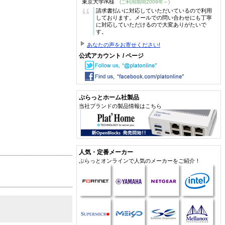
東京大学/K様
(ご利用期間2009年～)
“
請求書払いに対応していただいているので利用
しております。メールでの問い合わせにも丁寧
に対応していただけるので大変ありがたいで
す。
あなたの声をお寄せください!
公式アカウント / ページ
ぷらっとホーム社製品
当社ブランドの製品情報はこちら
人気・定番メーカー
ぷらっとオンラインで人気のメーカーをご紹介！