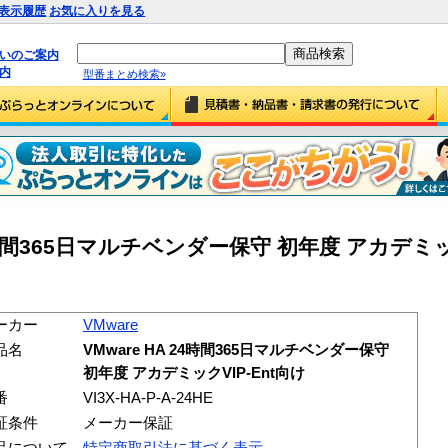
表示履歴
お気に入りを見る
払いのご案内
内
型番まとめ検索»
 24時間365日マルチベンダー保守 初年度 アカデミッ
ーカー
VMware
品名
VMware HA 24時間365日マルチベンダー保守
初年度 アカデミックVIP-Ent向け
番
VI3X-HA-P-A-24HE
証条件
メーカー保証
品について
特定商取引法に基づく表示