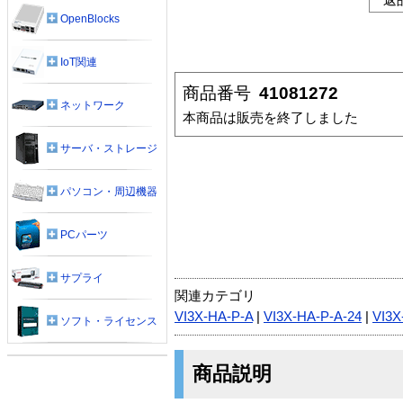
OpenBlocks
IoT関連
商品番号
41081272
ネットワーク
本商品は販売を終了しました
サーバ・ストレージ
パソコン・周辺機器
PCパーツ
サプライ
関連カテゴリ
VI3X-HA-P-A
|
VI3X-HA-P-A-24
|
VI3X
ソフト・ライセンス
商品説明