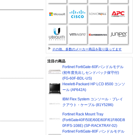
その他、多数のメーカー商品を取り扱ってます
注目の商品
Fortinet FortiGate-60Fバンドルモデル
(初年度先出しセンドバック保守付)
(FG-60F-BDL-US)
Hewlett-Packard HP LCD 8500 コンソ
ール (AF642A)
IBM Flex System コンソール・ブレイ
クアウト・ケーブル (81Y5286)
Fortinet Rack Mount Tray
(FortiGate40F/50E/60E/60F/61F/80E/8
0F/FS-108E) (SP-RACKTRAY-02)
Fortinet FortiGate-80F バンドルモデル