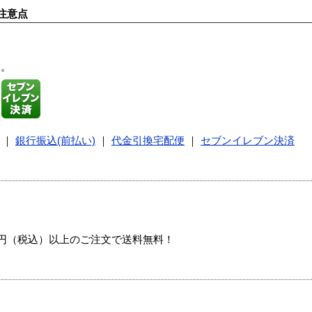
注意点
す。
｜
銀行振込(前払い)
｜
代金引換宅配便
｜
セブンイレブン決済
00円（税込）以上のご注文で送料無料！