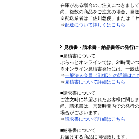
在庫がある場合のご注文につきまし
尚、複数の商品をご注文の場合、発
※配送業者は「佐川急便」または「
⇒
配送について詳しくはこちら
見積書・請求書・納品書等の発行に
■見積書について
ぷらっとオンラインでは、24時間い
※オンライン見積書発行には、一般法人
⇒
一般法人会員（BizID）の詳細はこ
⇒
見積書について詳細はこちら
■請求書について
ご注文時に希望されたお客様に関し
尚、請求書は、営業時間内での発行
場合がございます。
⇒
請求書について詳細はこちら
■納品書について
お届けする商品に同梱致します。