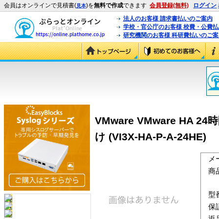
会員はオンラインで見積書(
)を
無料で作成
できます
会員登録(無料)
ログイン
見本
法人のお客様 請求書払いのご案内
学校・官公庁のお客様 校費・公費
研究機関のお客様 科研費払いのご案
VMware VMware HA
け (VI3X-HA-P-A-24HE)
メ
商
型
保
返