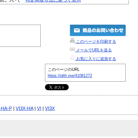
このページを印刷する
メールでURLを送る
お気に入りに追加する
このページのURL
https://plth.me/41081272
-HA-P
|
VI3X-HA
|
VI
|
VI3X