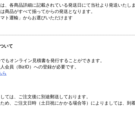
ては、各商品詳細に記載されている発送日にて当社より発送いたし
送は商品がすべて揃ってからの発送となります。
ヤマト運輸」からお選びいただけます
ついて
つでもオンライン見積書を発行することができます。
会員（BizID）への登録が必要です。
ちら
ましては、ご注文後に別途郵送しております。
のため、ご注文日時（土日祝にかかる場合等）によりましては、到