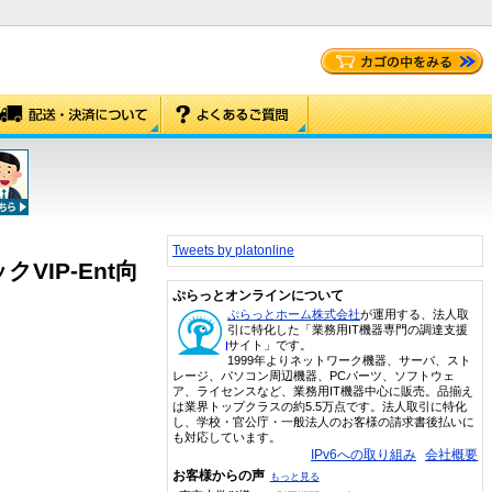
Tweets by platonline
クVIP-Ent向
ぷらっとオンラインについて
ぷらっとホーム株式会社
が運用する、法人取
引に特化した「業務用IT機器専門の調達支援
サイト」です。
1999年よりネットワーク機器、サーバ、スト
レージ、パソコン周辺機器、PCパーツ、ソフトウェ
ア、ライセンスなど、業務用IT機器中心に販売。品揃え
は業界トップクラスの約5.5万点です。法人取引に特化
し、学校・官公庁・一般法人のお客様の請求書後払いに
も対応しています。
IPv6への取り組み
会社概要
お客様からの声
もっと見る