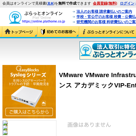
会員はオンラインで見積書(
)を
無料で作成
できます
会員登録(無料)
ログイン
見本
法人のお客様 請求書払いのご案内
学校・官公庁のお客様 校費・公費
研究機関のお客様 科研費払いのご案
VMware VMware Infrastr
ンス アカデミックVIP-Ent向け