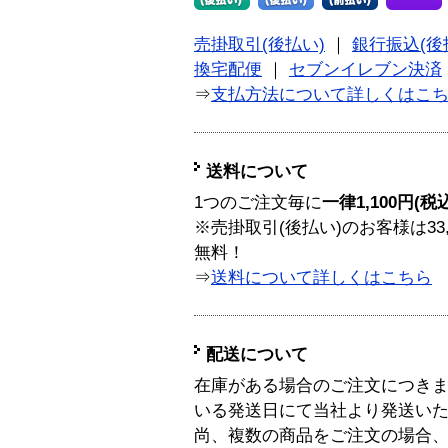
売掛取引(後払い)
｜
銀行振込(後
換宅配便
｜
セブンイレブン決済
⇒
支払方法について詳しくはこ
送料について
1つのご注文毎に
一律1,100円(税
※売掛取引(後払い)のお客様は33
無料！
⇒
送料について詳しくはこちら
配送について
在庫がある場合のご注文につき
いる発送日にて当社より発送い
尚、複数の商品をご注文の場合