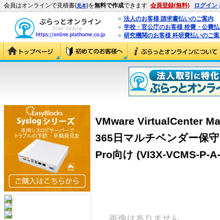
会員はオンラインで見積書(
)を
無料で作成
できます
会員登録(無料)
ログイン
見本
法人のお客様 請求書払いのご案内
学校・官公庁のお客様 校費・公費
研究機関のお客様 科研費払いのご案
VMware VirtualCenter 
365日マルチベンダー保守 
Pro向け (VI3X-VCMS-P-A