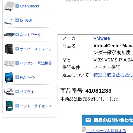
OpenBlocks
IoT関連
ネットワーク
メーカー
VMware
商品名
VirtualCenter M
サーバ・ストレージ
ンダー保守 初年度 ア
型番
VI3X-VCMS-P-A-2
パソコン・周辺機器
保証条件
メーカー保証
返品について
特定商取引法に基
PCパーツ
商品番号
41081233
サプライ
本商品は販売を終了しました
ソフト・ライセンス
このページを印刷する