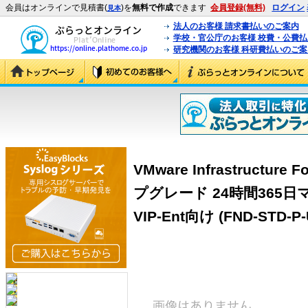
会員はオンラインで見積書(
)を
無料で作成
できます
会員登録(無料)
ログイン
見本
法人のお客様 請求書払いのご案内
学校・官公庁のお客様 校費・公費
研究機関のお客様 科研費払いのご案
VMware Infrastructure 
プグレード 24時間365
VIP-Ent向け (FND-STD-P-