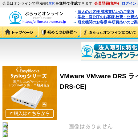
会員はオンラインで見積書(
)を
無料で作成
できます
会員登録(無料)
ログイン
見本
法人のお客様 請求書払いのご案内
学校・官公庁のお客様 校費・公費
研究機関のお客様 科研費払いのご案
VMware VMware DRS ラ
DRS-CE)