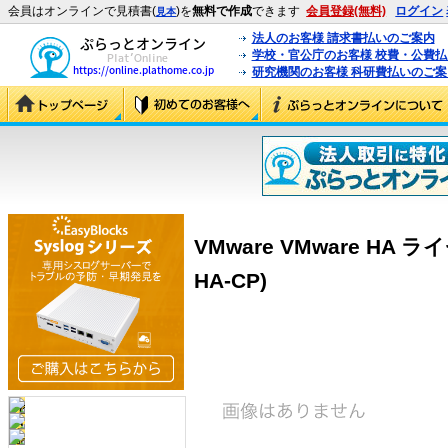
会員はオンラインで見積書(
)を
無料で作成
できます
会員登録(無料)
ログイン
見本
法人のお客様 請求書払いのご案内
学校・官公庁のお客様 校費・公費
研究機関のお客様 科研費払いのご案
VMware VMware HA ライ
HA-CP)