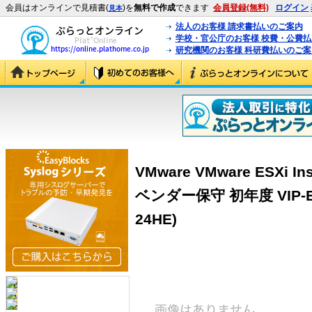
会員はオンラインで見積書(
)を
無料で作成
できます
会員登録(無料)
ログイン
見本
法人のお客様 請求書払いのご案内
学校・官公庁のお客様 校費・公費
研究機関のお客様 科研費払いのご案
VMware VMware ESXi I
ベンダー保守 初年度 VIP-Ent
24HE)