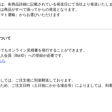
ては、各商品詳細に記載されている発送日にて当社より発送いたし
送は商品がすべて揃ってからの発送となります。
ヤマト運輸」からお選びいただけます
ついて
つでもオンライン見積書を発行することができます。
会員（BizID）への登録が必要です。
ちら
ましては、ご注文後に別途郵送しております。
のため、ご注文日時（土日祝にかかる場合等）によりましては、到