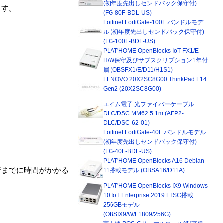
(初年度先出しセンドバック保守付)
ます。
(FG-80F-BDL-US)
Fortinet FortiGate-100F バンドルモデ
ル (初年度先出しセンドバック保守付)
(FG-100F-BDL-US)
PLAT'HOME OpenBlocks IoT FX1/E
H/W保守及びサブスクリプション1年付
属 (OBSFX1/E/D11/H1S1)
LENOVO 20X2SC8G00 ThinkPad L14
Gen2 (20X2SC8G00)
エイム電子 光ファイバーケーブル
DLC/DSC MM62.5 1m (AFP2-
DLC/DSC-62-01)
Fortinet FortiGate-40F バンドルモデル
(初年度先出しセンドバック保守付)
(FG-40F-BDL-US)
PLAT'HOME OpenBlocks A16 Debian
着までに時間がかかる
11搭載モデル (OBSA16/D11A)
PLAT'HOME OpenBlocks IX9 Windows
10 IoT Enterprise 2019 LTSC搭載
256GBモデル
(OBSIX9/W/L1809/256G)