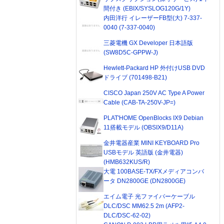
間付き (EBIX/SYSLOG120G/1Y)
内田洋行 イレーザーFB型(大) 7-337-
0040 (7-337-0040)
三菱電機 GX Developer 日本語版
(SW8D5C-GPPW-J)
Hewlett-Packard HP 外付けUSB DVD
ドライブ (701498-B21)
CISCO Japan 250V AC Type A Power
Cable (CAB-TA-250V-JP=)
PLAT'HOME OpenBlocks IX9 Debian
11搭載モデル (OBSIX9/D11A)
金井電器産業 MINI KEYBOARD Pro
USBモデル 英語版 (金井電器)
(HMB632KUS/R)
大電 100BASE-TX/FXメディアコンバ
ータ DN2800GE (DN2800GE)
エイム電子 光ファイバーケーブル
DLC/DSC MM62.5 2m (AFP2-
DLC/DSC-62-02)