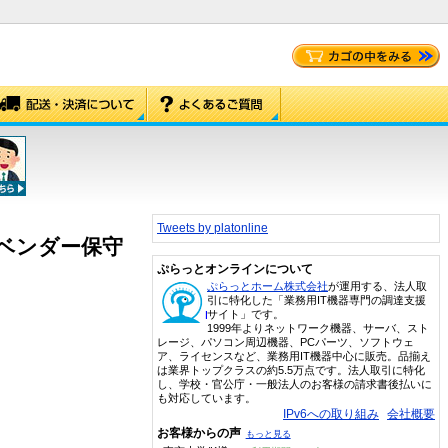
Tweets by platonline
0マルチベンダー保守
ぷらっとオンラインについて
ぷらっとホーム株式会社
が運用する、法人取
引に特化した「業務用IT機器専門の調達支援
サイト」です。
1999年よりネットワーク機器、サーバ、スト
レージ、パソコン周辺機器、PCパーツ、ソフトウェ
ア、ライセンスなど、業務用IT機器中心に販売。品揃え
は業界トップクラスの約5.5万点です。法人取引に特化
し、学校・官公庁・一般法人のお客様の請求書後払いに
も対応しています。
IPv6への取り組み
会社概要
お客様からの声
もっと見る