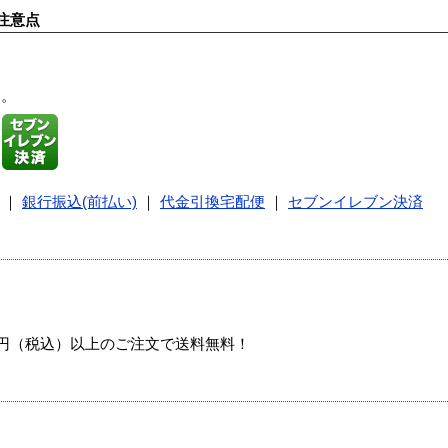
注意点
す。
｜
銀行振込(前払い)
｜
代金引換宅配便
｜
セブンイレブン決済
00円（税込）以上のご注文で送料無料！