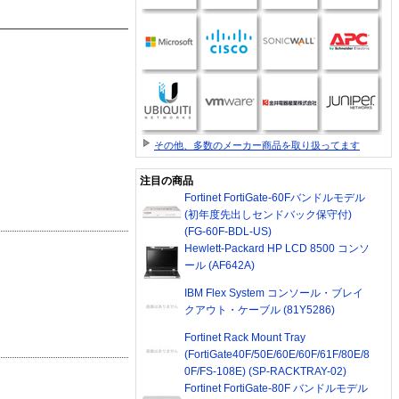
その他、多数のメーカー商品を取り扱ってます
注目の商品
Fortinet FortiGate-60Fバンドルモデル
(初年度先出しセンドバック保守付)
(FG-60F-BDL-US)
Hewlett-Packard HP LCD 8500 コンソ
ール (AF642A)
IBM Flex System コンソール・ブレイ
クアウト・ケーブル (81Y5286)
Fortinet Rack Mount Tray
(FortiGate40F/50E/60E/60F/61F/80E/8
0F/FS-108E) (SP-RACKTRAY-02)
Fortinet FortiGate-80F バンドルモデル