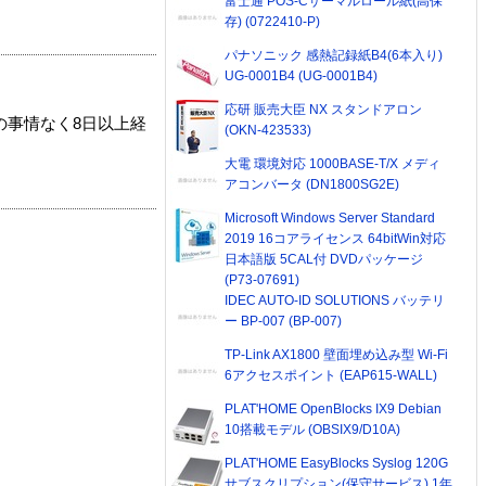
富士通 POS-Cサーマルロール紙(高保
存) (0722410-P)
パナソニック 感熱記録紙B4(6本入り)
UG-0001B4 (UG-0001B4)
応研 販売大臣 NX スタンドアロン
の事情なく8日以上経
(OKN-423533)
大電 環境対応 1000BASE-T/X メディ
アコンバータ (DN1800SG2E)
Microsoft Windows Server Standard
2019 16コアライセンス 64bitWin対応
日本語版 5CAL付 DVDパッケージ
(P73-07691)
IDEC AUTO-ID SOLUTIONS バッテリ
ー BP-007 (BP-007)
TP-Link AX1800 壁面埋め込み型 Wi-Fi
6アクセスポイント (EAP615-WALL)
PLAT'HOME OpenBlocks IX9 Debian
10搭載モデル (OBSIX9/D10A)
PLAT'HOME EasyBlocks Syslog 120G
サブスクリプション(保守サービス) 1年