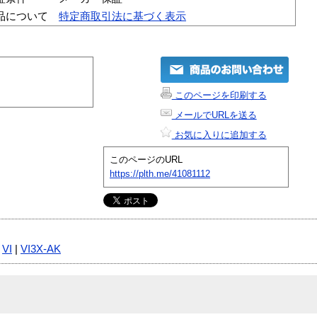
品について
特定商取引法に基づく表示
このページを印刷する
メールでURLを送る
お気に入りに追加する
このページのURL
https://plth.me/41081112
|
VI
|
VI3X-AK