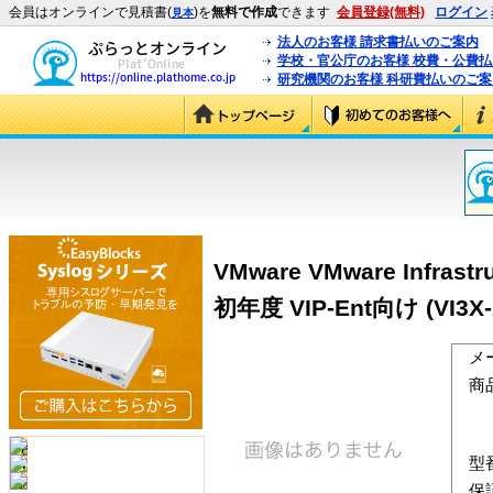
会員はオンラインで見積書(
)を
無料で作成
できます
会員登録(無料)
ログイン
見本
法人のお客様 請求書払いのご案内
学校・官公庁のお客様 校費・公費
研究機関のお客様 科研費払いのご案
VMware VMware Infras
初年度 VIP-Ent向け (VI3X-
メ
商
型
保