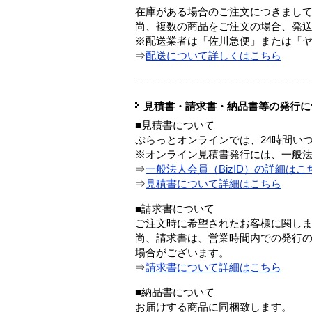
在庫がある場合のご注文につきまし
尚、複数の商品をご注文の場合、発
※配送業者は「佐川急便」または「
⇒
配送について詳しくはこちら
見積書・請求書・納品書等の発行に
■見積書について
ぷらっとオンラインでは、24時間い
※オンライン見積書発行には、一般法人
⇒
一般法人会員（BizID）の詳細はこ
⇒
見積書について詳細はこちら
■請求書について
ご注文時に希望されたお客様に関し
尚、請求書は、営業時間内での発行
場合がございます。
⇒
請求書について詳細はこちら
■納品書について
お届けする商品に同梱致します。