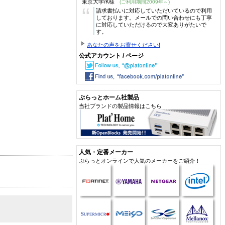
東京大学/K様
(ご利用期間2009年～)
“
請求書払いに対応していただいているので利用
しております。メールでの問い合わせにも丁寧
に対応していただけるので大変ありがたいで
す。
あなたの声をお寄せください!
公式アカウント / ページ
ぷらっとホーム社製品
当社ブランドの製品情報はこちら
人気・定番メーカー
ぷらっとオンラインで人気のメーカーをご紹介！