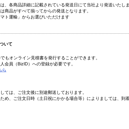
ては、各商品詳細に記載されている発送日にて当社より発送いたし
送は商品がすべて揃ってからの発送となります。
ヤマト運輸」からお選びいただけます
ついて
つでもオンライン見積書を発行することができます。
会員（BizID）への登録が必要です。
ちら
ましては、ご注文後に別途郵送しております。
のため、ご注文日時（土日祝にかかる場合等）によりましては、到