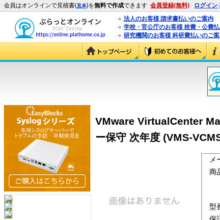
会員はオンラインで見積書(
)を
無料で作成
できます
会員登録(無料)
ログイン
見本
法人のお客様 請求書払いのご案内
学校・官公庁のお客様 校費・公費
研究機関のお客様 科研費払いのご案
VMware VirtualCenter
ー保守 次年度 (VMS-VCMS-
メ
商
型
保