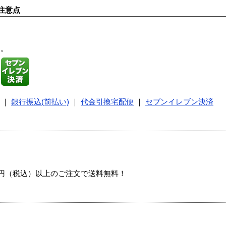
注意点
す。
｜
銀行振込(前払い)
｜
代金引換宅配便
｜
セブンイレブン決済
00円（税込）以上のご注文で送料無料！