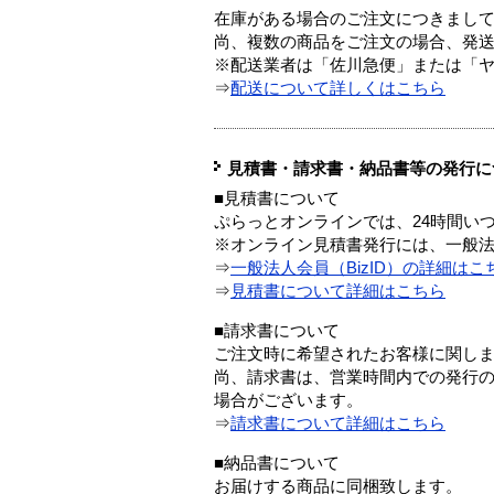
在庫がある場合のご注文につきまし
尚、複数の商品をご注文の場合、発
※配送業者は「佐川急便」または「
⇒
配送について詳しくはこちら
見積書・請求書・納品書等の発行に
■見積書について
ぷらっとオンラインでは、24時間い
※オンライン見積書発行には、一般法人
⇒
一般法人会員（BizID）の詳細はこ
⇒
見積書について詳細はこちら
■請求書について
ご注文時に希望されたお客様に関し
尚、請求書は、営業時間内での発行
場合がございます。
⇒
請求書について詳細はこちら
■納品書について
お届けする商品に同梱致します。