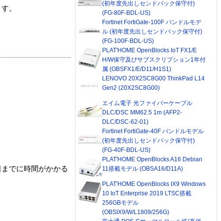
(初年度先出しセンドバック保守付)
ます。
(FG-80F-BDL-US)
Fortinet FortiGate-100F バンドルモデ
ル (初年度先出しセンドバック保守付)
(FG-100F-BDL-US)
PLAT'HOME OpenBlocks IoT FX1/E
H/W保守及びサブスクリプション1年付
属 (OBSFX1/E/D11/H1S1)
LENOVO 20X2SC8G00 ThinkPad L14
Gen2 (20X2SC8G00)
エイム電子 光ファイバーケーブル
DLC/DSC MM62.5 1m (AFP2-
DLC/DSC-62-01)
Fortinet FortiGate-40F バンドルモデル
(初年度先出しセンドバック保守付)
(FG-40F-BDL-US)
PLAT'HOME OpenBlocks A16 Debian
着までに時間がかかる
11搭載モデル (OBSA16/D11A)
PLAT'HOME OpenBlocks IX9 Windows
10 IoT Enterprise 2019 LTSC搭載
256GBモデル
(OBSIX9/W/L1809/256G)