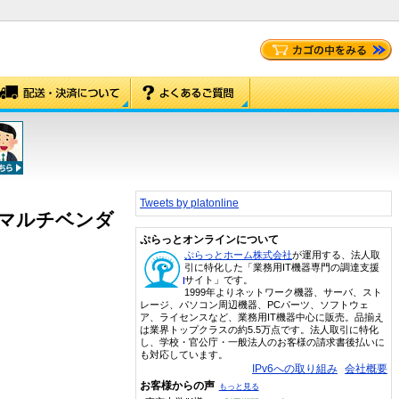
Tweets by platonline
 セット マルチベンダ
ぷらっとオンラインについて
ぷらっとホーム株式会社
が運用する、法人取
引に特化した「業務用IT機器専門の調達支援
サイト」です。
1999年よりネットワーク機器、サーバ、スト
レージ、パソコン周辺機器、PCパーツ、ソフトウェ
ア、ライセンスなど、業務用IT機器中心に販売。品揃え
は業界トップクラスの約5.5万点です。法人取引に特化
し、学校・官公庁・一般法人のお客様の請求書後払いに
も対応しています。
IPv6への取り組み
会社概要
お客様からの声
もっと見る