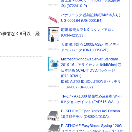
富士通 POS-Cサーマルロール紙(高保
存) (0722410-P)
パナソニック 感熱記録紙B4(6本入り)
UG-0001B4 (UG-0001B4)
応研 販売大臣 NX スタンドアロン
の事情なく8日以上経
(OKN-423533)
大電 環境対応 1000BASE-T/X メディ
アコンバータ (DN1800SG2E)
Microsoft Windows Server Standard
2019 16コアライセンス 64bitWin対応
日本語版 5CAL付 DVDパッケージ
(P73-07691)
IDEC AUTO-ID SOLUTIONS バッテリ
ー BP-007 (BP-007)
TP-Link AX1800 壁面埋め込み型 Wi-Fi
6アクセスポイント (EAP615-WALL)
PLAT'HOME OpenBlocks IX9 Debian
10搭載モデル (OBSIX9/D10A)
PLAT'HOME EasyBlocks Syslog 120G
サブスクリプション(保守サービス) 1年