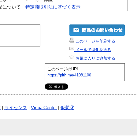
品について
特定商取引法に基づく表示
このページを印刷する
メールでURLを送る
お気に入りに追加する
このページのURL
https://plth.me/41081100
度
|
ライセンス
|
VirtualCenter
|
仮想化