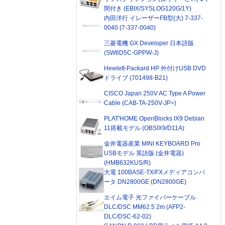
間付き (EBIX/SYSLOG120G/1Y)
内田洋行 イレーザーFB型(大) 7-337-
0040 (7-337-0040)
三菱電機 GX Developer 日本語版
(SW8D5C-GPPW-J)
Hewlett-Packard HP 外付けUSB DVD
ドライブ (701498-B21)
CISCO Japan 250V AC Type A Power
Cable (CAB-TA-250V-JP=)
PLAT'HOME OpenBlocks IX9 Debian
11搭載モデル (OBSIX9/D11A)
金井電器産業 MINI KEYBOARD Pro
USBモデル 英語版 (金井電器)
(HMB632KUS/R)
大電 100BASE-TX/FXメディアコンバ
ータ DN2800GE (DN2800GE)
エイム電子 光ファイバーケーブル
DLC/DSC MM62.5 2m (AFP2-
DLC/DSC-62-02)