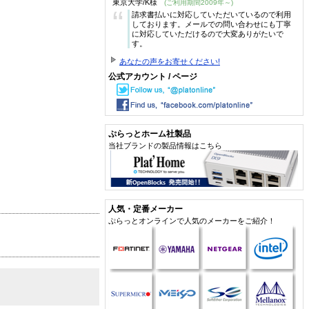
東京大学/K様
(ご利用期間2009年～)
“
請求書払いに対応していただいているので利用
しております。メールでの問い合わせにも丁寧
に対応していただけるので大変ありがたいで
す。
あなたの声をお寄せください!
公式アカウント / ページ
ぷらっとホーム社製品
当社ブランドの製品情報はこちら
人気・定番メーカー
ぷらっとオンラインで人気のメーカーをご紹介！