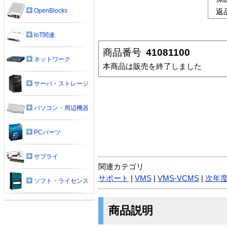
OpenBlocks
返
IoT関連
商品番号
41081100
ネットワーク
本商品は販売を終了しました
サーバ・ストレージ
パソコン・周辺機器
PCパーツ
サプライ
関連カテゴリ
サポート
|
VMS
|
VMS-VCMS
|
次年
ソフト・ライセンス
商品説明