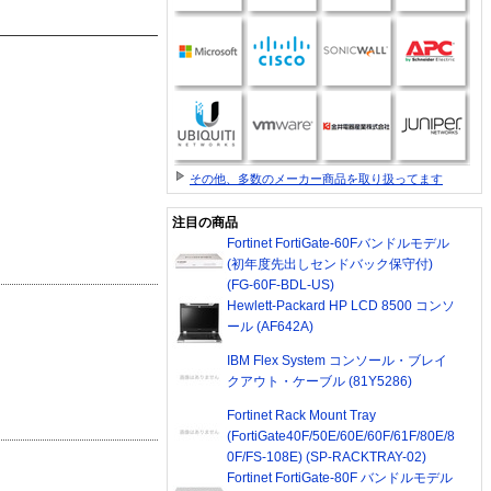
その他、多数のメーカー商品を取り扱ってます
注目の商品
Fortinet FortiGate-60Fバンドルモデル
(初年度先出しセンドバック保守付)
(FG-60F-BDL-US)
Hewlett-Packard HP LCD 8500 コンソ
ール (AF642A)
IBM Flex System コンソール・ブレイ
クアウト・ケーブル (81Y5286)
Fortinet Rack Mount Tray
(FortiGate40F/50E/60E/60F/61F/80E/8
0F/FS-108E) (SP-RACKTRAY-02)
Fortinet FortiGate-80F バンドルモデル