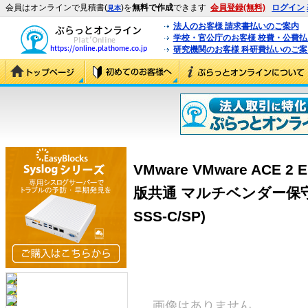
会員はオンラインで見積書(
)を
無料で作成
できます
会員登録(無料)
ログイン
見本
法人のお客様 請求書払いのご案内
学校・官公庁のお客様 校費・公費
研究機関のお客様 科研費払いのご案
VMware VMware ACE 2 
版共通 マルチベンダー保守 次
SSS-C/SP)