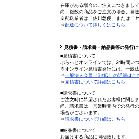
在庫がある場合のご注文につきまし
尚、複数の商品をご注文の場合、発
※配送業者は「佐川急便」または「
⇒
配送について詳しくはこちら
見積書・請求書・納品書等の発行に
■見積書について
ぷらっとオンラインでは、24時間い
※オンライン見積書発行には、一般法人
⇒
一般法人会員（BizID）の詳細はこ
⇒
見積書について詳細はこちら
■請求書について
ご注文時に希望されたお客様に関し
尚、請求書は、営業時間内での発行
場合がございます。
⇒
請求書について詳細はこちら
■納品書について
お届けする商品に同梱致します。