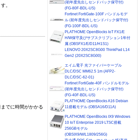
(初年度先出しセンドバック保守付)
ます。
(FG-80F-BDL-US)
Fortinet FortiGate-100F バンドルモデ
ル (初年度先出しセンドバック保守付)
(FG-100F-BDL-US)
PLAT'HOME OpenBlocks IoT FX1/E
H/W保守及びサブスクリプション1年付
属 (OBSFX1/E/D11/H1S1)
LENOVO 20X2SC8G00 ThinkPad L14
Gen2 (20X2SC8G00)
エイム電子 光ファイバーケーブル
DLC/DSC MM62.5 1m (AFP2-
DLC/DSC-62-01)
Fortinet FortiGate-40F バンドルモデル
(初年度先出しセンドバック保守付)
(FG-40F-BDL-US)
PLAT'HOME OpenBlocks A16 Debian
着までに時間がかかる
11搭載モデル (OBSA16/D11A)
PLAT'HOME OpenBlocks IX9 Windows
10 IoT Enterprise 2019 LTSC搭載
256GBモデル
(OBSIX9/W/L1809/256G)