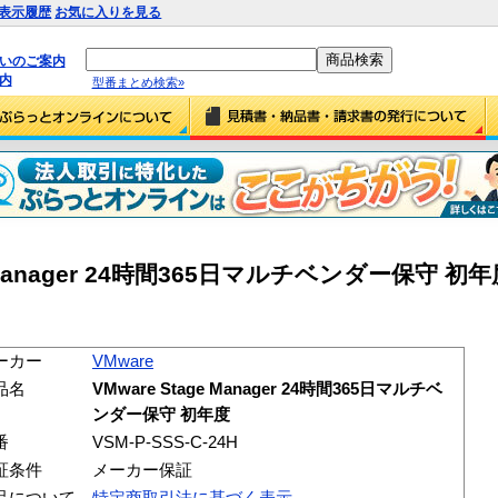
表示履歴
お気に入りを見る
払いのご案内
内
型番まとめ検索»
e Manager 24時間365日マルチベンダー保守 初年度
ーカー
VMware
品名
VMware Stage Manager 24時間365日マルチベ
ンダー保守 初年度
番
VSM-P-SSS-C-24H
証条件
メーカー保証
品について
特定商取引法に基づく表示