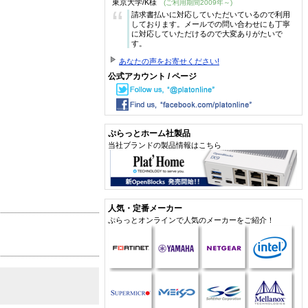
東京大学/K様
(ご利用期間2009年～)
“
請求書払いに対応していただいているので利用
しております。メールでの問い合わせにも丁寧
に対応していただけるので大変ありがたいで
す。
あなたの声をお寄せください!
公式アカウント / ページ
ぷらっとホーム社製品
当社ブランドの製品情報はこちら
人気・定番メーカー
ぷらっとオンラインで人気のメーカーをご紹介！