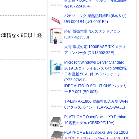
富士通 POS-Cサーマルロール紙(高保
存) (0722410-P)
パナソニック 感熱記録紙B4(6本入り)
UG-0001B4 (UG-0001B4)
応研 販売大臣 NX スタンドアロン
の事情なく8日以上経
(OKN-423533)
大電 環境対応 1000BASE-T/X メディ
アコンバータ (DN1800SG2E)
Microsoft Windows Server Standard
2019 16コアライセンス 64bitWin対応
日本語版 5CAL付 DVDパッケージ
(P73-07691)
IDEC AUTO-ID SOLUTIONS バッテリ
ー BP-007 (BP-007)
TP-Link AX1800 壁面埋め込み型 Wi-Fi
6アクセスポイント (EAP615-WALL)
PLAT'HOME OpenBlocks IX9 Debian
10搭載モデル (OBSIX9/D10A)
PLAT'HOME EasyBlocks Syslog 120G
サブスクリプション(保守サービス) 1年