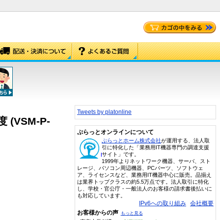
Tweets by platonline
 (VSM-P-
ぷらっとオンラインについて
ぷらっとホーム株式会社
が運用する、法人取
引に特化した「業務用IT機器専門の調達支援
サイト」です。
1999年よりネットワーク機器、サーバ、スト
レージ、パソコン周辺機器、PCパーツ、ソフトウェ
ア、ライセンスなど、業務用IT機器中心に販売。品揃え
は業界トップクラスの約5.5万点です。法人取引に特化
し、学校・官公庁・一般法人のお客様の請求書後払いに
も対応しています。
IPv6への取り組み
会社概要
お客様からの声
もっと見る