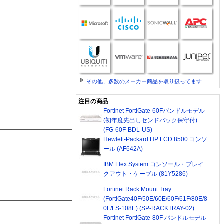
その他、多数のメーカー商品を取り扱ってます
注目の商品
Fortinet FortiGate-60Fバンドルモデル
(初年度先出しセンドバック保守付)
(FG-60F-BDL-US)
Hewlett-Packard HP LCD 8500 コンソ
ール (AF642A)
IBM Flex System コンソール・ブレイ
クアウト・ケーブル (81Y5286)
Fortinet Rack Mount Tray
(FortiGate40F/50E/60E/60F/61F/80E/8
0F/FS-108E) (SP-RACKTRAY-02)
Fortinet FortiGate-80F バンドルモデル