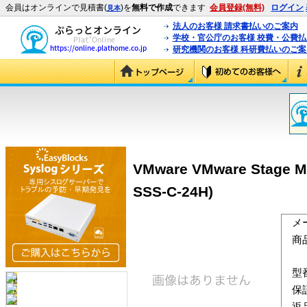
会員はオンラインで見積書(
)を
無料で作成
できます
会員登録(無料)
ログイン
見本
法人のお客様 請求書払いのご案内
学校・官公庁のお客様 校費・公費
研究機関のお客様 科研費払いのご案
VMware VMware Stag
SSS-C-24H)
メ
商
型
保
返