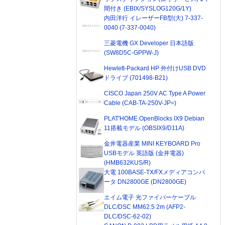
間付き (EBIX/SYSLOG120G/1Y)
内田洋行 イレーザーFB型(大) 7-337-
0040 (7-337-0040)
三菱電機 GX Developer 日本語版
(SW8D5C-GPPW-J)
Hewlett-Packard HP 外付けUSB DVD
ドライブ (701498-B21)
CISCO Japan 250V AC Type A Power
Cable (CAB-TA-250V-JP=)
PLAT'HOME OpenBlocks IX9 Debian
11搭載モデル (OBSIX9/D11A)
金井電器産業 MINI KEYBOARD Pro
USBモデル 英語版 (金井電器)
(HMB632KUS/R)
大電 100BASE-TX/FXメディアコンバ
ータ DN2800GE (DN2800GE)
エイム電子 光ファイバーケーブル
DLC/DSC MM62.5 2m (AFP2-
DLC/DSC-62-02)