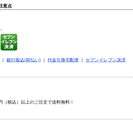
注意点
す。
｜
銀行振込(前払い)
｜
代金引換宅配便
｜
セブンイレブン決済
00円（税込）以上のご注文で送料無料！