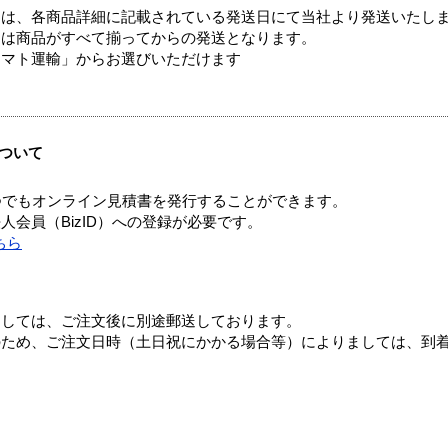
ては、各商品詳細に記載されている発送日にて当社より発送いたし
送は商品がすべて揃ってからの発送となります。
ヤマト運輸」からお選びいただけます
ついて
つでもオンライン見積書を発行することができます。
会員（BizID）への登録が必要です。
ちら
ましては、ご注文後に別途郵送しております。
のため、ご注文日時（土日祝にかかる場合等）によりましては、到