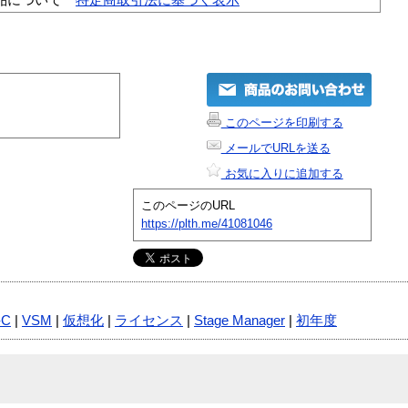
このページを印刷する
メールでURLを送る
お気に入りに追加する
このページのURL
https://plth.me/41081046
-C
|
VSM
|
仮想化
|
ライセンス
|
Stage Manager
|
初年度