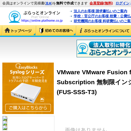
会員はオンラインで見積書(
)を
無料で作成
できます
会員登録(無料)
ログイン
見本
法人のお客様 請求書払いのご案内
学校・官公庁のお客様 校費・公費
研究機関のお客様 科研費払いのご案
VMware VMware Fusion f
Subscription 無制限
(FUS-SSS-T3)