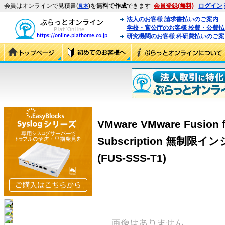
会員はオンラインで見積書(
)を
無料で作成
できます
会員登録(無料)
ログイン
見本
法人のお客様 請求書払いのご案内
学校・官公庁のお客様 校費・公費
研究機関のお客様 科研費払いのご案
VMware VMware Fusion f
Subscription 無制限
(FUS-SSS-T1)