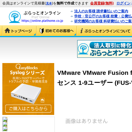
会員はオンラインで見積書(
)を
無料で作成
できます
会員登録(無料)
ログイン
見本
法人のお客様 請求書払いのご案内
学校・官公庁のお客様 校費・公費
研究機関のお客様 科研費払いのご案
VMware VMware Fusi
センス 1-9ユーザー (FUS-VP