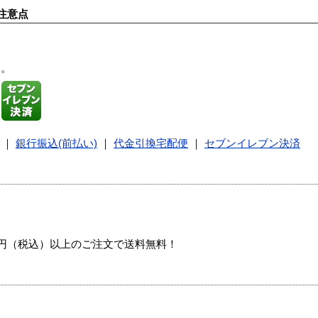
注意点
す。
｜
銀行振込(前払い)
｜
代金引換宅配便
｜
セブンイレブン決済
00円（税込）以上のご注文で送料無料！