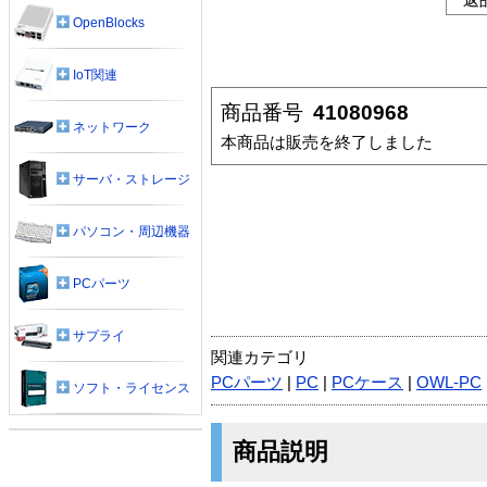
OpenBlocks
IoT関連
商品番号
41080968
ネットワーク
本商品は販売を終了しました
サーバ・ストレージ
パソコン・周辺機器
PCパーツ
サプライ
関連カテゴリ
PCパーツ
|
PC
|
PCケース
|
OWL-PC
ソフト・ライセンス
商品説明