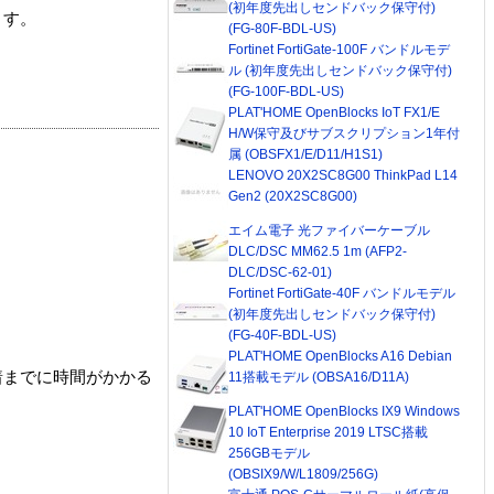
(初年度先出しセンドバック保守付)
ます。
(FG-80F-BDL-US)
Fortinet FortiGate-100F バンドルモデ
ル (初年度先出しセンドバック保守付)
(FG-100F-BDL-US)
PLAT'HOME OpenBlocks IoT FX1/E
H/W保守及びサブスクリプション1年付
属 (OBSFX1/E/D11/H1S1)
LENOVO 20X2SC8G00 ThinkPad L14
Gen2 (20X2SC8G00)
エイム電子 光ファイバーケーブル
DLC/DSC MM62.5 1m (AFP2-
DLC/DSC-62-01)
Fortinet FortiGate-40F バンドルモデル
(初年度先出しセンドバック保守付)
(FG-40F-BDL-US)
PLAT'HOME OpenBlocks A16 Debian
着までに時間がかかる
11搭載モデル (OBSA16/D11A)
PLAT'HOME OpenBlocks IX9 Windows
10 IoT Enterprise 2019 LTSC搭載
256GBモデル
(OBSIX9/W/L1809/256G)