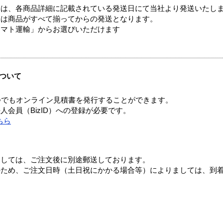
ては、各商品詳細に記載されている発送日にて当社より発送いたし
送は商品がすべて揃ってからの発送となります。
ヤマト運輸」からお選びいただけます
ついて
つでもオンライン見積書を発行することができます。
会員（BizID）への登録が必要です。
ちら
ましては、ご注文後に別途郵送しております。
のため、ご注文日時（土日祝にかかる場合等）によりましては、到