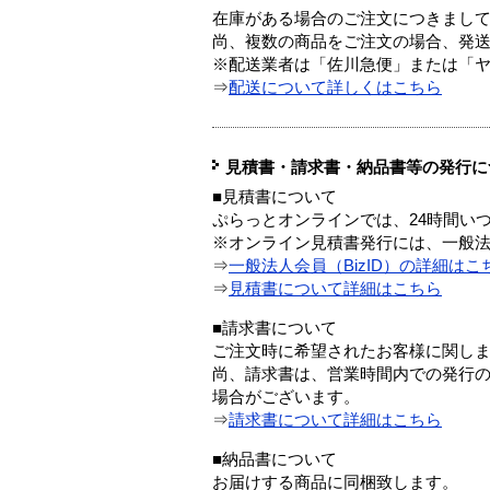
在庫がある場合のご注文につきまし
尚、複数の商品をご注文の場合、発
※配送業者は「佐川急便」または「
⇒
配送について詳しくはこちら
見積書・請求書・納品書等の発行に
■見積書について
ぷらっとオンラインでは、24時間い
※オンライン見積書発行には、一般法人
⇒
一般法人会員（BizID）の詳細はこ
⇒
見積書について詳細はこちら
■請求書について
ご注文時に希望されたお客様に関し
尚、請求書は、営業時間内での発行
場合がございます。
⇒
請求書について詳細はこちら
■納品書について
お届けする商品に同梱致します。