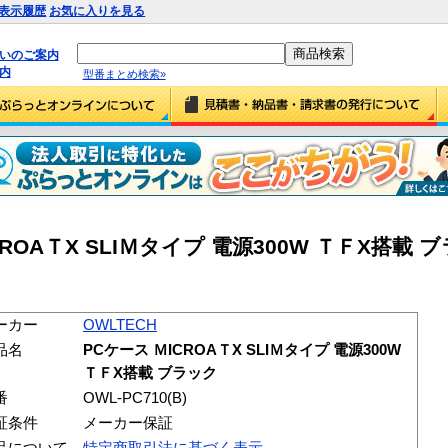
表示履歴
お気に入りを見る
払いのご案内
内
型番まとめ検索»
CROAＴX SLIＭタイプ 電源300W ＴＦX搭載 ブ
ーカー
OWLTECH
品名
PCケース ＭICROAＴX SLIＭタイプ 電源300W
ＴＦX搭載 ブラック
番
OWL-PC710(B)
証条件
メーカー保証
品について
特定商取引法に基づく表示