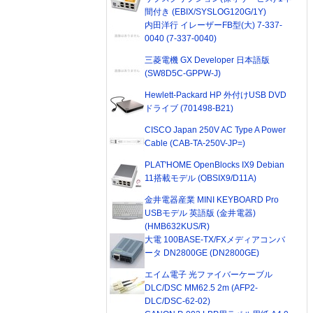
間付き (EBIX/SYSLOG120G/1Y)
内田洋行 イレーザーFB型(大) 7-337-
0040 (7-337-0040)
三菱電機 GX Developer 日本語版
(SW8D5C-GPPW-J)
Hewlett-Packard HP 外付けUSB DVD
ドライブ (701498-B21)
CISCO Japan 250V AC Type A Power
Cable (CAB-TA-250V-JP=)
PLAT'HOME OpenBlocks IX9 Debian
11搭載モデル (OBSIX9/D11A)
金井電器産業 MINI KEYBOARD Pro
USBモデル 英語版 (金井電器)
(HMB632KUS/R)
大電 100BASE-TX/FXメディアコンバ
ータ DN2800GE (DN2800GE)
エイム電子 光ファイバーケーブル
DLC/DSC MM62.5 2m (AFP2-
DLC/DSC-62-02)