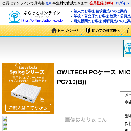
会員はオンラインで見積書(
)を
無料で作成
できます
会員登録(無料)
ログイン
見本
法人のお客様 請求書払いのご案内
学校・官公庁のお客様 校費・公費
研究機関のお客様 科研費払いのご案
OWLTECH PCケース ＭI
PC710(B))
メ
商
型
保
返