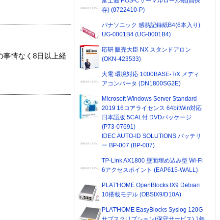
富士通 POS-Cサーマルロール紙(高保
存) (0722410-P)
パナソニック 感熱記録紙B4(6本入り)
UG-0001B4 (UG-0001B4)
応研 販売大臣 NX スタンドアロン
の事情なく8日以上経
(OKN-423533)
大電 環境対応 1000BASE-T/X メディ
アコンバータ (DN1800SG2E)
Microsoft Windows Server Standard
2019 16コアライセンス 64bitWin対応
日本語版 5CAL付 DVDパッケージ
(P73-07691)
IDEC AUTO-ID SOLUTIONS バッテリ
ー BP-007 (BP-007)
TP-Link AX1800 壁面埋め込み型 Wi-Fi
6アクセスポイント (EAP615-WALL)
PLAT'HOME OpenBlocks IX9 Debian
10搭載モデル (OBSIX9/D10A)
PLAT'HOME EasyBlocks Syslog 120G
サブスクリプション(保守サービス) 1年