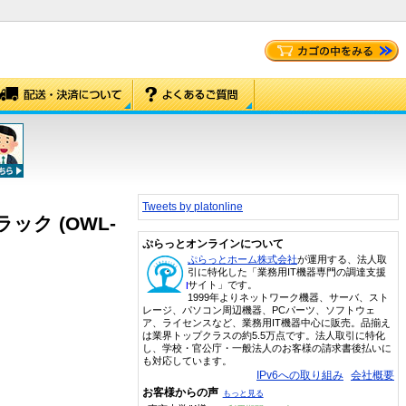
Tweets by platonline
ラック (OWL-
ぷらっとオンラインについて
ぷらっとホーム株式会社
が運用する、法人取
引に特化した「業務用IT機器専門の調達支援
サイト」です。
1999年よりネットワーク機器、サーバ、スト
レージ、パソコン周辺機器、PCパーツ、ソフトウェ
ア、ライセンスなど、業務用IT機器中心に販売。品揃え
は業界トップクラスの約5.5万点です。法人取引に特化
し、学校・官公庁・一般法人のお客様の請求書後払いに
も対応しています。
IPv6への取り組み
会社概要
お客様からの声
もっと見る