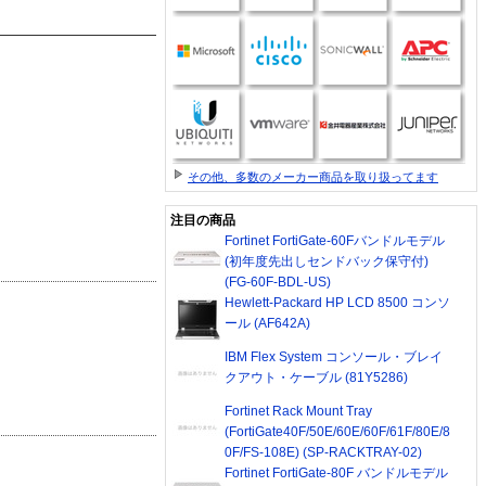
その他、多数のメーカー商品を取り扱ってます
注目の商品
Fortinet FortiGate-60Fバンドルモデル
(初年度先出しセンドバック保守付)
(FG-60F-BDL-US)
Hewlett-Packard HP LCD 8500 コンソ
ール (AF642A)
IBM Flex System コンソール・ブレイ
クアウト・ケーブル (81Y5286)
Fortinet Rack Mount Tray
(FortiGate40F/50E/60E/60F/61F/80E/8
0F/FS-108E) (SP-RACKTRAY-02)
Fortinet FortiGate-80F バンドルモデル