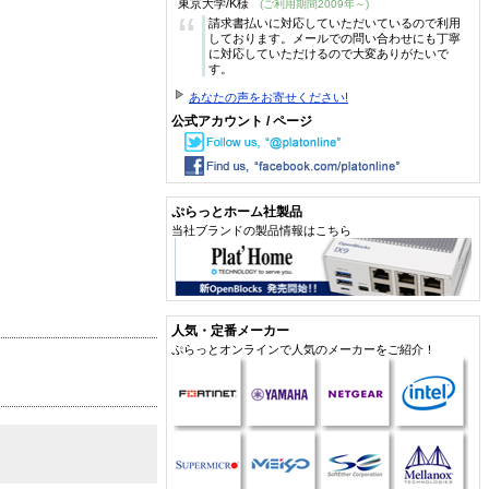
東京大学/K様
(ご利用期間2009年～)
“
請求書払いに対応していただいているので利用
しております。メールでの問い合わせにも丁寧
に対応していただけるので大変ありがたいで
す。
あなたの声をお寄せください!
公式アカウント / ページ
ぷらっとホーム社製品
当社ブランドの製品情報はこちら
人気・定番メーカー
ぷらっとオンラインで人気のメーカーをご紹介！