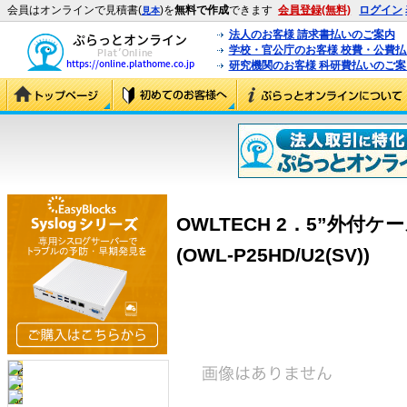
会員はオンラインで見積書(
)を
無料で作成
できます
会員登録(無料)
ログイン
見本
法人のお客様 請求書払いのご案内
学校・官公庁のお客様 校費・公費
研究機関のお客様 科研費払いのご案
OWLTECH 2．5”外付ケ
(OWL-P25HD/U2(SV))