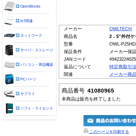
OpenBlocks
IoT関連
メーカー
OWLTECH
ネットワーク
商品名
2．5”外付ケ
型番
OWL-P25HD/
サーバ・ストレージ
保証条件
メーカー保
JANコード
49423224025
パソコン・周辺機器
返品について
特定商取引
関連
メーカー商
PCパーツ
商品番号
41080965
サプライ
本商品は販売を終了しました
ソフト・ライセンス
このページを印刷する