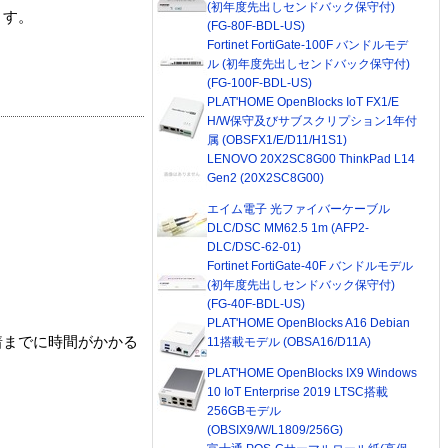
(初年度先出しセンドバック保守付)
ます。
(FG-80F-BDL-US)
Fortinet FortiGate-100F バンドルモデ
ル (初年度先出しセンドバック保守付)
(FG-100F-BDL-US)
PLAT'HOME OpenBlocks IoT FX1/E
H/W保守及びサブスクリプション1年付
属 (OBSFX1/E/D11/H1S1)
LENOVO 20X2SC8G00 ThinkPad L14
Gen2 (20X2SC8G00)
エイム電子 光ファイバーケーブル
DLC/DSC MM62.5 1m (AFP2-
DLC/DSC-62-01)
Fortinet FortiGate-40F バンドルモデル
(初年度先出しセンドバック保守付)
(FG-40F-BDL-US)
PLAT'HOME OpenBlocks A16 Debian
着までに時間がかかる
11搭載モデル (OBSA16/D11A)
PLAT'HOME OpenBlocks IX9 Windows
10 IoT Enterprise 2019 LTSC搭載
256GBモデル
(OBSIX9/W/L1809/256G)