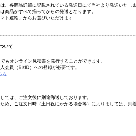
ては、各商品詳細に記載されている発送日にて当社より発送いたし
送は商品がすべて揃ってからの発送となります。
ヤマト運輸」からお選びいただけます
ついて
つでもオンライン見積書を発行することができます。
会員（BizID）への登録が必要です。
ちら
ましては、ご注文後に別途郵送しております。
のため、ご注文日時（土日祝にかかる場合等）によりましては、到