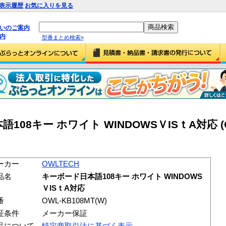
表示履歴
お気に入りを見る
払いのご案内
内
型番まとめ検索»
語108キー ホワイト WINDOWSＶISｔA対応 (
ーカー
OWLTECH
品名
キーボード日本語108キー ホワイト WINDOWS
ＶISｔA対応
番
OWL-KB108MT(W)
証条件
メーカー保証
品について
特定商取引法に基づく表示