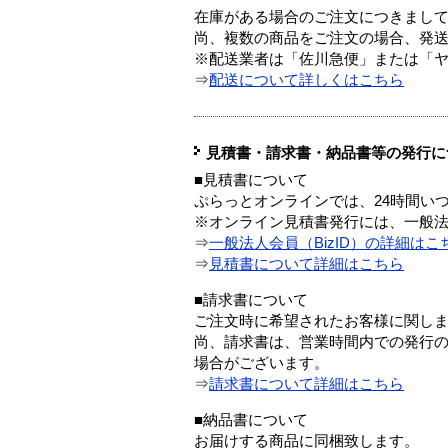
在庫がある場合のご注文につきまし
尚、複数の商品をご注文の場合、発
※配送業者は「佐川急便」または「
⇒
配送について詳しくはこちら
見積書・請求書・納品書等の発行に
■見積書について
ぷらっとオンラインでは、24時間い
※オンライン見積書発行には、一般法人
⇒
一般法人会員（BizID）の詳細はこ
⇒
見積書について詳細はこちら
■請求書について
ご注文時に希望されたお客様に関し
尚、請求書は、営業時間内での発行
場合がございます。
⇒
請求書について詳細はこちら
■納品書について
お届けする商品に同梱致します。