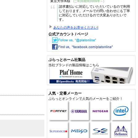
東京大学/K様
(ご利用期間2009年～)
“
請求書払いに対応していただいているので利用
しております。メールでの問い合わせにも丁寧
に対応していただけるので大変ありがたいで
す。
あなたの声をお寄せください!
公式アカウント / ページ
ぷらっとホーム社製品
当社ブランドの製品情報はこちら
人気・定番メーカー
ぷらっとオンラインで人気のメーカーをご紹介！