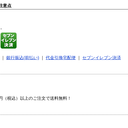
注意点
す。
｜
銀行振込(前払い)
｜
代金引換宅配便
｜
セブンイレブン決済
00円（税込）以上のご注文で送料無料！