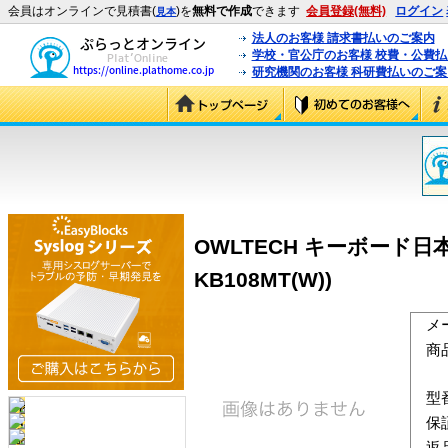
会員はオンラインで見積書(
)を
無料で作成
できます
会員登録(無料)
ログイン
見本
法人のお客様 請求書払いのご案内
学校・官公庁のお客様 校費・公費
研究機関のお客様 科研費払いのご案
OWLTECH キーボード日本
KB108MT(W))
メ
商
型
保
返