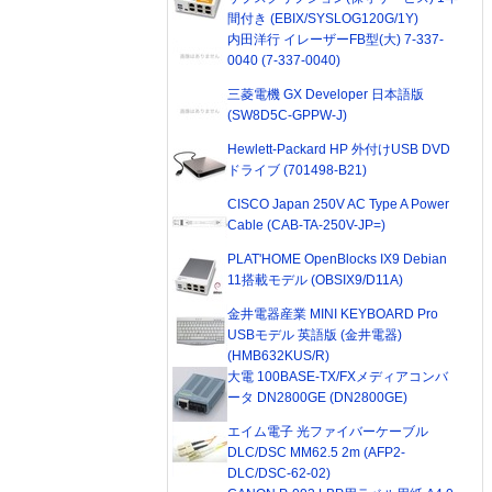
間付き (EBIX/SYSLOG120G/1Y)
内田洋行 イレーザーFB型(大) 7-337-
0040 (7-337-0040)
三菱電機 GX Developer 日本語版
(SW8D5C-GPPW-J)
Hewlett-Packard HP 外付けUSB DVD
ドライブ (701498-B21)
CISCO Japan 250V AC Type A Power
Cable (CAB-TA-250V-JP=)
PLAT'HOME OpenBlocks IX9 Debian
11搭載モデル (OBSIX9/D11A)
金井電器産業 MINI KEYBOARD Pro
USBモデル 英語版 (金井電器)
(HMB632KUS/R)
大電 100BASE-TX/FXメディアコンバ
ータ DN2800GE (DN2800GE)
エイム電子 光ファイバーケーブル
DLC/DSC MM62.5 2m (AFP2-
DLC/DSC-62-02)