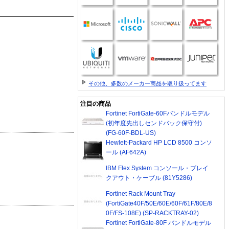
その他、多数のメーカー商品を取り扱ってます
注目の商品
Fortinet FortiGate-60Fバンドルモデル
(初年度先出しセンドバック保守付)
(FG-60F-BDL-US)
Hewlett-Packard HP LCD 8500 コンソ
ール (AF642A)
IBM Flex System コンソール・ブレイ
クアウト・ケーブル (81Y5286)
Fortinet Rack Mount Tray
(FortiGate40F/50E/60E/60F/61F/80E/8
0F/FS-108E) (SP-RACKTRAY-02)
Fortinet FortiGate-80F バンドルモデル