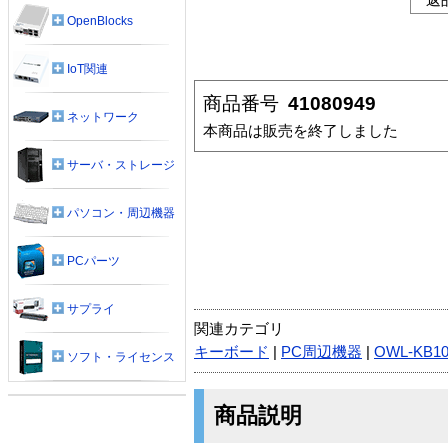
OpenBlocks
IoT関連
商品番号
41080949
ネットワーク
本商品は販売を終了しました
サーバ・ストレージ
パソコン・周辺機器
PCパーツ
サプライ
関連カテゴリ
キーボード
|
PC周辺機器
|
OWL-KB1
ソフト・ライセンス
商品説明