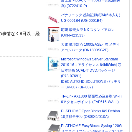
富士通 POS-Cサーマルロール紙(高保
存) (0722410-P)
パナソニック 感熱記録紙B4(6本入り)
UG-0001B4 (UG-0001B4)
応研 販売大臣 NX スタンドアロン
の事情なく8日以上経
(OKN-423533)
大電 環境対応 1000BASE-T/X メディ
アコンバータ (DN1800SG2E)
Microsoft Windows Server Standard
2019 16コアライセンス 64bitWin対応
日本語版 5CAL付 DVDパッケージ
(P73-07691)
IDEC AUTO-ID SOLUTIONS バッテリ
ー BP-007 (BP-007)
TP-Link AX1800 壁面埋め込み型 Wi-Fi
6アクセスポイント (EAP615-WALL)
PLAT'HOME OpenBlocks IX9 Debian
10搭載モデル (OBSIX9/D10A)
PLAT'HOME EasyBlocks Syslog 120G
サブスクリプション(保守サービス) 1年