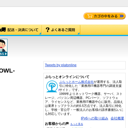
Tweets by platonline
OWL-
ぷらっとオンラインについて
ぷらっとホーム株式会社
が運用する、法人取
引に特化した「業務用IT機器専門の調達支援
サイト」です。
1999年よりネットワーク機器、サーバ、スト
レージ、パソコン周辺機器、PCパーツ、ソフトウェ
ア、ライセンスなど、業務用IT機器中心に販売。品揃え
は業界トップクラスの約5.5万点です。法人取引に特化
し、学校・官公庁・一般法人のお客様の請求書後払いに
も対応しています。
IPv6への取り組み
会社概要
お客様からの声
もっと見る