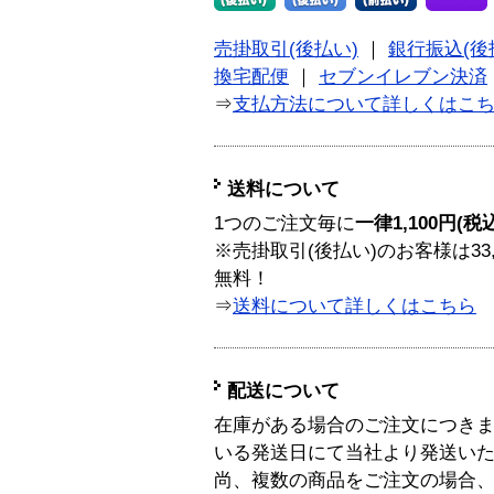
売掛取引(後払い)
｜
銀行振込(後
換宅配便
｜
セブンイレブン決済
⇒
支払方法について詳しくはこ
送料について
1つのご注文毎に
一律1,100円(税
※売掛取引(後払い)のお客様は33
無料！
⇒
送料について詳しくはこちら
配送について
在庫がある場合のご注文につき
いる発送日にて当社より発送い
尚、複数の商品をご注文の場合