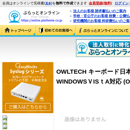
会員はオンラインで見積書(
)を
無料で作成
できます
会員登録(無料)
ログイン
見本
法人のお客様 請求書払いのご案内
学校・官公庁のお客様 校費・公費
研究機関のお客様 科研費払いのご案
OWLTECH キーボード日
WINDOWSＶISｔA対応 (OW