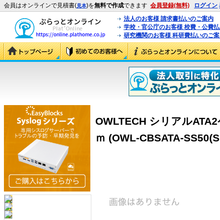
会員はオンラインで見積書(
)を
無料で作成
できます
会員登録(無料)
ログイン
見本
法人のお客様 請求書払いのご案内
学校・官公庁のお客様 校費・公費
研究機関のお客様 科研費払いのご案
OWLTECH シリアルAT
ｍ (OWL-CBSATA-SS50(S