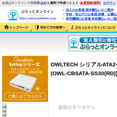
会員はオンラインで見積書(
)を
無料で作成
できます
会員登録(無料)
ログイン
見本
法人のお客様 請求書払いのご案内
学校・官公庁のお客様 校費・公費
研究機関のお客様 科研費払いのご案
OWLTECH シリアルAT
(OWL-CBSATA-SS30(RD)