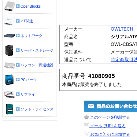
OpenBlocks
IoT関連
メーカー
OWLTECH
ネットワーク
商品名
シリアルAT
型番
OWL-CBSAT
サーバ・ストレージ
保証条件
メーカー保
返品について
特定商取引
パソコン・周辺機器
商品番号
41080905
PCパーツ
本商品は販売を終了しました
サプライ
ソフト・ライセンス
このページを印刷する
メールでURLを送る
お気に入りに追加する