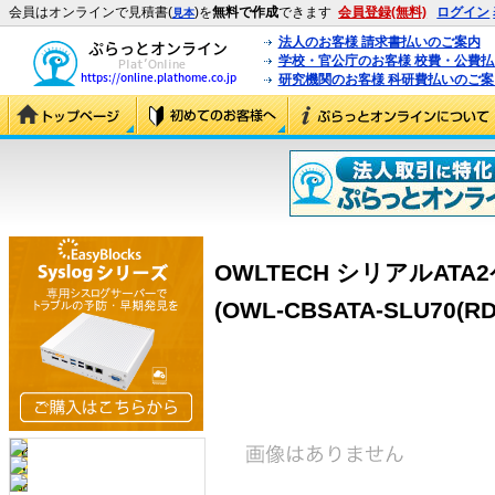
会員はオンラインで見積書(
)を
無料で作成
できます
会員登録(無料)
ログイン
見本
法人のお客様 請求書払いのご案内
学校・官公庁のお客様 校費・公費
研究機関のお客様 科研費払いのご案
OWLTECH シリアルAT
(OWL-CBSATA-SLU70(RD