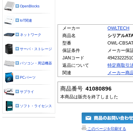
OpenBlocks
IoT関連
メーカー
OWLTECH
ネットワーク
商品名
シリアルAT
型番
OWL-CBSAT
サーバ・ストレージ
保証条件
メーカー保
JANコード
4942322251
パソコン・周辺機器
返品について
特定商取引
関連
メーカー商
PCパーツ
商品番号
41080896
サプライ
本商品は販売を終了しました
ソフト・ライセンス
このページを印刷する