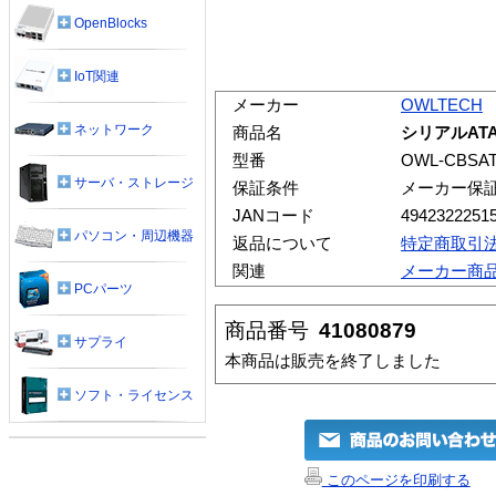
OpenBlocks
IoT関連
メーカー
OWLTECH
ネットワーク
商品名
シリアルAT
型番
OWL-CBSAT
サーバ・ストレージ
保証条件
メーカー保
JANコード
4942322251
パソコン・周辺機器
返品について
特定商取引
関連
メーカー商
PCパーツ
商品番号
41080879
サプライ
本商品は販売を終了しました
ソフト・ライセンス
このページを印刷する