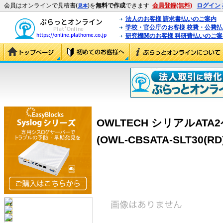
会員はオンラインで見積書(
)を
無料で作成
できます
会員登録(無料)
ログイン
見本
法人のお客様 請求書払いのご案内
学校・官公庁のお客様 校費・公費
研究機関のお客様 科研費払いのご案
OWLTECH シリアルAT
(OWL-CBSATA-SLT30(RD)