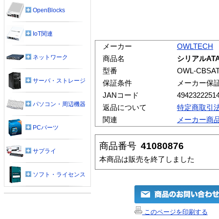
OpenBlocks
IoT関連
メーカー
OWLTECH
ネットワーク
商品名
シリアルAT
型番
OWL-CBSATA
サーバ・ストレージ
保証条件
メーカー保
JANコード
4942322251
パソコン・周辺機器
返品について
特定商取引
関連
メーカー商
PCパーツ
商品番号
41080876
サプライ
本商品は販売を終了しました
ソフト・ライセンス
このページを印刷する