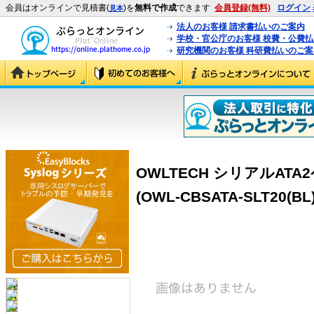
会員はオンラインで見積書(
)を
無料で作成
できます
会員登録(無料)
ログイン
見本
法人のお客様 請求書払いのご案内
学校・官公庁のお客様 校費・公費
研究機関のお客様 科研費払いのご案
OWLTECH シリアルAT
(OWL-CBSATA-SLT20(BL)