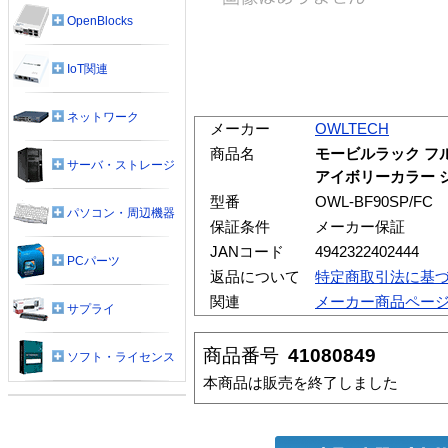
OpenBlocks
IoT関連
ネットワーク
メーカー
OWLTECH
商品名
モービルラック フ
サーバ・ストレージ
アイボリーカラー シ
型番
OWL-BF90SP/FC
パソコン・周辺機器
保証条件
メーカー保証
JANコード
4942322402444
PCパーツ
返品について
特定商取引法に基
関連
メーカー商品ペー
サプライ
商品番号
41080849
ソフト・ライセンス
本商品は販売を終了しました