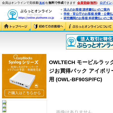
会員はオンラインで見積書(
)を
無料で作成
できます
会員登録(無料)
ログイン
見本
法人のお客様 請求書払いのご案内
学校・官公庁のお客様 校費・公費
研究機関のお客様 科研費払いのご案
OWLTECH モービルラ
ジお買得パック アイボリー
用 (OWL-BF90SP/FC)