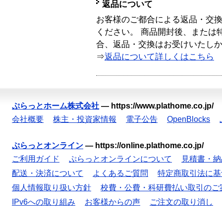
返品について
お客様のご都合による返品・交
ください。 商品開封後、または
合、返品・交換はお受けいたし
⇒
返品について詳しくはこちら
ぷらっとホーム株式会社
—
https://www.plathome.co.jp/
会社概要
株主・投資家情報
電子公告
OpenBlocks
ぷらっとオンライン
—
https://online.plathome.co.jp/
ご利用ガイド
ぷらっとオンラインについて
見積書・納
配送・決済について
よくあるご質問
特定商取引法に基
個人情報取り扱い方針
校費・公費・科研費払い取引のご
IPv6への取り組み
お客様からの声
ご注文の取り消し