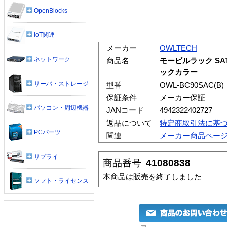
OpenBlocks
IoT関連
メーカー
OWLTECH
ネットワーク
商品名
モービルラック SAT
ックカラー
サーバ・ストレージ
型番
OWL-BC90SAC(B)
保証条件
メーカー保証
パソコン・周辺機器
JANコード
4942322402727
返品について
特定商取引法に基
PCパーツ
関連
メーカー商品ペー
サプライ
商品番号
41080838
本商品は販売を終了しました
ソフト・ライセンス