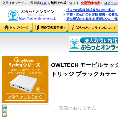
会員はオンラインで見積書(
)を
無料で作成
できます
会員登録(無料)
ログイン
見本
法人のお客様 請求書払いのご案内
学校・官公庁のお客様 校費・公費
研究機関のお客様 科研費払いのご案
OWLTECH モービルラック 
トリッジ ブラックカラー (OW