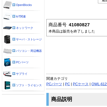
OpenBlocks
IoT関連
商品番号
41080827
ネットワーク
本商品は販売を終了しました
サーバ・ストレージ
パソコン・周辺機器
PCパーツ
サプライ
関連カテゴリ
PCパーツ
|
PC
|
PCケース
|
OWL-612
ソフト・ライセンス
商品説明