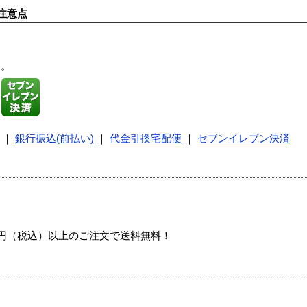
注意点
す。
｜
銀行振込(前払い)
｜
代金引換宅配便
｜
セブンイレブン決済
00円（税込）以上のご注文で送料無料！