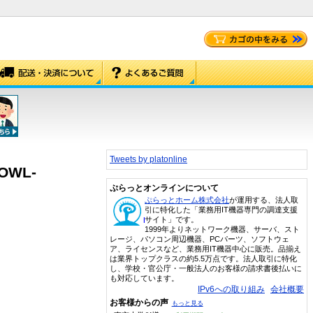
Tweets by platonline
OWL-
ぷらっとオンラインについて
ぷらっとホーム株式会社
が運用する、法人取
引に特化した「業務用IT機器専門の調達支援
サイト」です。
1999年よりネットワーク機器、サーバ、スト
レージ、パソコン周辺機器、PCパーツ、ソフトウェ
ア、ライセンスなど、業務用IT機器中心に販売。品揃え
は業界トップクラスの約5.5万点です。法人取引に特化
し、学校・官公庁・一般法人のお客様の請求書後払いに
も対応しています。
IPv6への取り組み
会社概要
お客様からの声
もっと見る