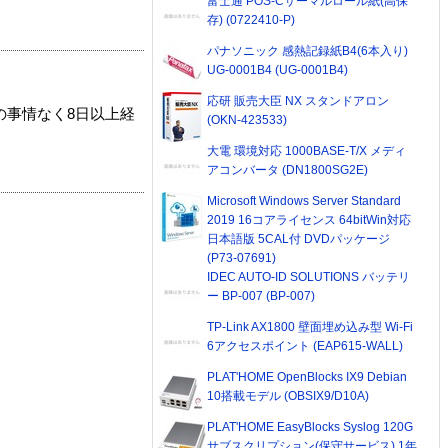
富士通 POS-Cサーマルロール紙(高保
存) (0722410-P)
パナソニック 感熱記録紙B4(6本入り)
UG-0001B4 (UG-0001B4)
応研 販売大臣 NX スタンドアロン
の事情なく8日以上経
(OKN-423533)
大電 環境対応 1000BASE-T/X メディ
アコンバータ (DN1800SG2E)
Microsoft Windows Server Standard
2019 16コアライセンス 64bitWin対応
日本語版 5CAL付 DVDパッケージ
(P73-07691)
IDEC AUTO-ID SOLUTIONS バッテリ
ー BP-007 (BP-007)
TP-Link AX1800 壁面埋め込み型 Wi-Fi
6アクセスポイント (EAP615-WALL)
PLAT'HOME OpenBlocks IX9 Debian
10搭載モデル (OBSIX9/D10A)
PLAT'HOME EasyBlocks Syslog 120G
サブスクリプション(保守サービス) 1年