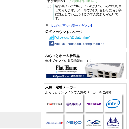
東京大学/K様
(ご利用期間2009年～)
“
請求書払いに対応していただいているので利用
しております。メールでの問い合わせにも丁寧
に対応していただけるので大変ありがたいで
す。
あなたの声をお寄せください!
公式アカウント / ページ
ぷらっとホーム社製品
当社ブランドの製品情報はこちら
人気・定番メーカー
ぷらっとオンラインで人気のメーカーをご紹介！