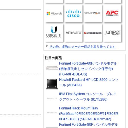
その他、多数のメーカー商品を取り扱ってます
注目の商品
Fortinet FortiGate-60Fバンドルモデル
(初年度先出しセンドバック保守付)
(FG-60F-BDL-US)
Hewlett-Packard HP LCD 8500 コンソ
ール (AF642A)
IBM Flex System コンソール・ブレイ
クアウト・ケーブル (81Y5286)
Fortinet Rack Mount Tray
(FortiGate40F/50E/60E/60F/61F/80E/8
0F/FS-108E) (SP-RACKTRAY-02)
Fortinet FortiGate-80F バンドルモデル