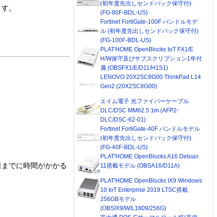
(初年度先出しセンドバック保守付)
ます。
(FG-80F-BDL-US)
Fortinet FortiGate-100F バンドルモデ
ル (初年度先出しセンドバック保守付)
(FG-100F-BDL-US)
PLAT'HOME OpenBlocks IoT FX1/E
H/W保守及びサブスクリプション1年付
属 (OBSFX1/E/D11/H1S1)
LENOVO 20X2SC8G00 ThinkPad L14
Gen2 (20X2SC8G00)
エイム電子 光ファイバーケーブル
DLC/DSC MM62.5 1m (AFP2-
DLC/DSC-62-01)
Fortinet FortiGate-40F バンドルモデル
(初年度先出しセンドバック保守付)
(FG-40F-BDL-US)
PLAT'HOME OpenBlocks A16 Debian
着までに時間がかかる
11搭載モデル (OBSA16/D11A)
PLAT'HOME OpenBlocks IX9 Windows
10 IoT Enterprise 2019 LTSC搭載
256GBモデル
(OBSIX9/W/L1809/256G)