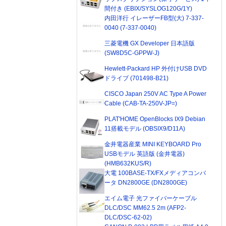
間付き (EBIX/SYSLOG120G/1Y)
内田洋行 イレーザーFB型(大) 7-337-
0040 (7-337-0040)
三菱電機 GX Developer 日本語版
(SW8D5C-GPPW-J)
Hewlett-Packard HP 外付けUSB DVD
ドライブ (701498-B21)
CISCO Japan 250V AC Type A Power
Cable (CAB-TA-250V-JP=)
PLAT'HOME OpenBlocks IX9 Debian
11搭載モデル (OBSIX9/D11A)
金井電器産業 MINI KEYBOARD Pro
USBモデル 英語版 (金井電器)
(HMB632KUS/R)
大電 100BASE-TX/FXメディアコンバ
ータ DN2800GE (DN2800GE)
エイム電子 光ファイバーケーブル
DLC/DSC MM62.5 2m (AFP2-
DLC/DSC-62-02)