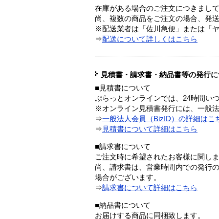
在庫がある場合のご注文につきまし
尚、複数の商品をご注文の場合、発
※配送業者は「佐川急便」または「
⇒
配送について詳しくはこちら
見積書・請求書・納品書等の発行に
■見積書について
ぷらっとオンラインでは、24時間い
※オンライン見積書発行には、一般法人
⇒
一般法人会員（BizID）の詳細はこ
⇒
見積書について詳細はこちら
■請求書について
ご注文時に希望されたお客様に関し
尚、請求書は、営業時間内での発行
場合がございます。
⇒
請求書について詳細はこちら
■納品書について
お届けする商品に同梱致します。