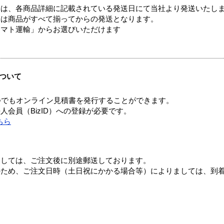
ては、各商品詳細に記載されている発送日にて当社より発送いたし
送は商品がすべて揃ってからの発送となります。
ヤマト運輸」からお選びいただけます
ついて
つでもオンライン見積書を発行することができます。
会員（BizID）への登録が必要です。
ちら
ましては、ご注文後に別途郵送しております。
のため、ご注文日時（土日祝にかかる場合等）によりましては、到