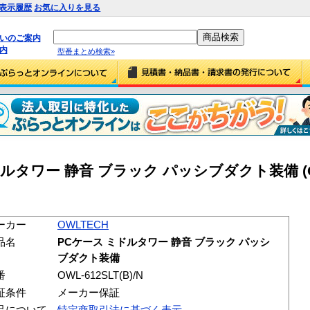
表示履歴
お気に入りを見る
払いのご案内
内
型番まとめ検索»
ミドルタワー 静音 ブラック パッシブダクト装備 (
ーカー
OWLTECH
品名
PCケース ミドルタワー 静音 ブラック パッシ
ブダクト装備
番
OWL-612SLT(B)/N
証条件
メーカー保証
品について
特定商取引法に基づく表示