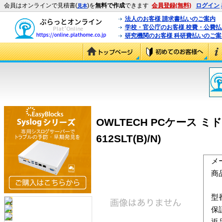
会員はオンラインで見積書(
)を
無料で作成
できます
会員登録(無料)
ログイン
見本
法人のお客様 請求書払いのご案内
学校・官公庁のお客様 校費・公費
研究機関のお客様 科研費払いのご案
OWLTECH PCケース 
612SLT(B)/N)
メ
商
型
保
返