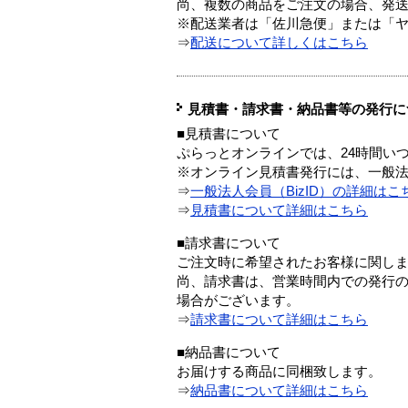
尚、複数の商品をご注文の場合、発
※配送業者は「佐川急便」または「
⇒
配送について詳しくはこちら
見積書・請求書・納品書等の発行に
■見積書について
ぷらっとオンラインでは、24時間い
※オンライン見積書発行には、一般法人
⇒
一般法人会員（BizID）の詳細はこ
⇒
見積書について詳細はこちら
■請求書について
ご注文時に希望されたお客様に関し
尚、請求書は、営業時間内での発行
場合がございます。
⇒
請求書について詳細はこちら
■納品書について
お届けする商品に同梱致します。
⇒
納品書について詳細はこちら