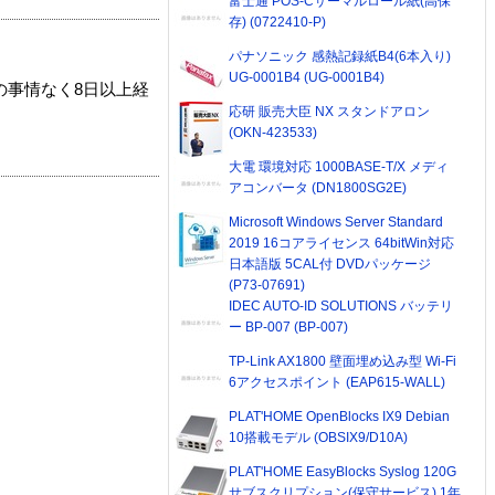
富士通 POS-Cサーマルロール紙(高保
存) (0722410-P)
パナソニック 感熱記録紙B4(6本入り)
UG-0001B4 (UG-0001B4)
の事情なく8日以上経
応研 販売大臣 NX スタンドアロン
(OKN-423533)
大電 環境対応 1000BASE-T/X メディ
アコンバータ (DN1800SG2E)
Microsoft Windows Server Standard
2019 16コアライセンス 64bitWin対応
日本語版 5CAL付 DVDパッケージ
(P73-07691)
IDEC AUTO-ID SOLUTIONS バッテリ
ー BP-007 (BP-007)
TP-Link AX1800 壁面埋め込み型 Wi-Fi
6アクセスポイント (EAP615-WALL)
PLAT'HOME OpenBlocks IX9 Debian
10搭載モデル (OBSIX9/D10A)
PLAT'HOME EasyBlocks Syslog 120G
サブスクリプション(保守サービス) 1年