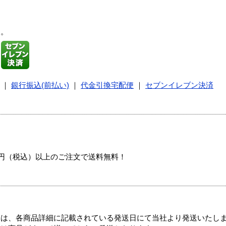
す。
｜
銀行振込(前払い)
｜
代金引換宅配便
｜
セブンイレブン決済
00円（税込）以上のご注文で送料無料！
ては、各商品詳細に記載されている発送日にて当社より発送いたし