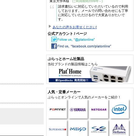
東京大学/K様
(ご利用期間2009年～)
“
請求書払いに対応していただいているので利用
しております。メールでの問い合わせにも丁寧
に対応していただけるので大変ありがたいで
す。
あなたの声をお寄せください!
公式アカウント / ページ
ぷらっとホーム社製品
当社ブランドの製品情報はこちら
人気・定番メーカー
ぷらっとオンラインで人気のメーカーをご紹介！