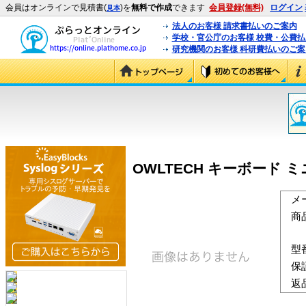
会員はオンラインで見積書(
)を
無料で作成
できます
会員登録(無料)
ログイン
見本
法人のお客様 請求書払いのご案内
学校・官公庁のお客様 校費・公費
研究機関のお客様 科研費払いのご案
OWLTECH キーボード ミニ10
メ
商
型
保
返