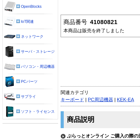
OpenBlocks
商品番号
41080821
IoT関連
本商品は販売を終了しました
ネットワーク
サーバ・ストレージ
パソコン・周辺機器
PCパーツ
関連カテゴリ
サプライ
キーボード
|
PC周辺機器
|
KEK-EA
ソフト・ライセンス
商品説明
ぷらっとオンライン ご購入の際の