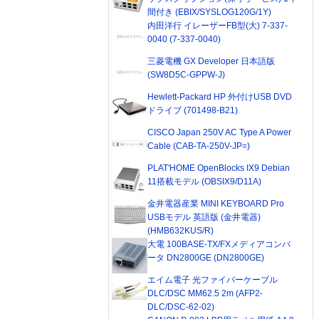
間付き (EBIX/SYSLOG120G/1Y)
内田洋行 イレーザーFB型(大) 7-337-
0040 (7-337-0040)
三菱電機 GX Developer 日本語版
(SW8D5C-GPPW-J)
Hewlett-Packard HP 外付けUSB DVD
ドライブ (701498-B21)
CISCO Japan 250V AC Type A Power
Cable (CAB-TA-250V-JP=)
PLAT'HOME OpenBlocks IX9 Debian
11搭載モデル (OBSIX9/D11A)
金井電器産業 MINI KEYBOARD Pro
USBモデル 英語版 (金井電器)
(HMB632KUS/R)
大電 100BASE-TX/FXメディアコンバ
ータ DN2800GE (DN2800GE)
エイム電子 光ファイバーケーブル
DLC/DSC MM62.5 2m (AFP2-
DLC/DSC-62-02)