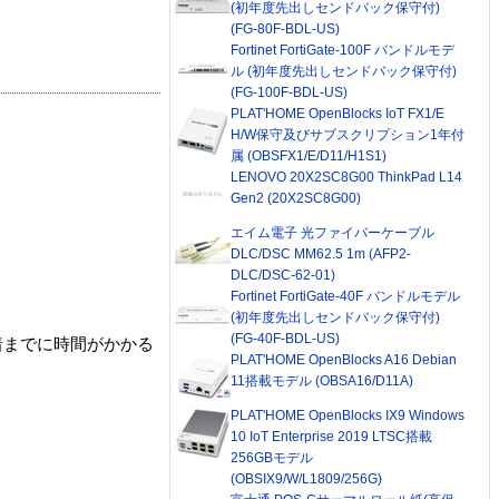
(初年度先出しセンドバック保守付)
(FG-80F-BDL-US)
Fortinet FortiGate-100F バンドルモデ
ル (初年度先出しセンドバック保守付)
(FG-100F-BDL-US)
PLAT'HOME OpenBlocks IoT FX1/E
H/W保守及びサブスクリプション1年付
属 (OBSFX1/E/D11/H1S1)
LENOVO 20X2SC8G00 ThinkPad L14
Gen2 (20X2SC8G00)
エイム電子 光ファイバーケーブル
DLC/DSC MM62.5 1m (AFP2-
DLC/DSC-62-01)
Fortinet FortiGate-40F バンドルモデル
(初年度先出しセンドバック保守付)
(FG-40F-BDL-US)
着までに時間がかかる
PLAT'HOME OpenBlocks A16 Debian
11搭載モデル (OBSA16/D11A)
PLAT'HOME OpenBlocks IX9 Windows
10 IoT Enterprise 2019 LTSC搭載
256GBモデル
(OBSIX9/W/L1809/256G)