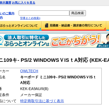
表示履歴
お気に入りを見る
払いのご案内
内
型番まとめ検索»
9キ- PS/2 WINDOWSＶISｔA対応 (KEK-EA9A
ーカー
OWLTECH
品名
キーボード ミニ109キ- PS/2 WINDOWSＶISｔ
A対応
番
KEK-EA9AU/II(B)
証条件
メーカー保証
品について
特定商取引法に基づく表示