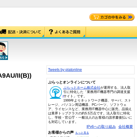
Tweets by platonline
U/II(B))
ぷらっとオンラインについて
ぷらっとホーム株式会社
が運用する、法人取
引に特化した「業務用IT機器専門の調達支援
サイト」です。
1999年よりネットワーク機器、サーバ、スト
レージ、パソコン周辺機器、PCパーツ、ソフトウェ
ア、ライセンスなど、業務用IT機器中心に販売。品揃え
は業界トップクラスの約5.5万点です。法人取引に特化
し、学校・官公庁・一般法人のお客様の請求書後払いに
も対応しています。
IPv6への取り組み
会社概要
お客様からの声
もっと見る