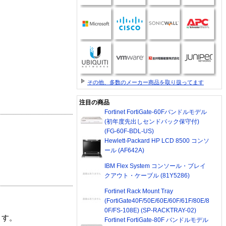
その他、多数のメーカー商品を取り扱ってます
注目の商品
Fortinet FortiGate-60Fバンドルモデル
(初年度先出しセンドバック保守付)
(FG-60F-BDL-US)
Hewlett-Packard HP LCD 8500 コンソ
ール (AF642A)
IBM Flex System コンソール・ブレイ
クアウト・ケーブル (81Y5286)
Fortinet Rack Mount Tray
(FortiGate40F/50E/60E/60F/61F/80E/8
0F/FS-108E) (SP-RACKTRAY-02)
ます。
Fortinet FortiGate-80F バンドルモデル