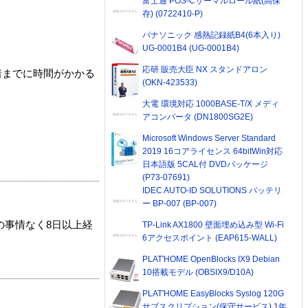
富士通 POS-Cサーマルロール紙(高保
存) (0722410-P)
パナソニック 感熱記録紙B4(6本入り)
UG-0001B4 (UG-0001B4)
応研 販売大臣 NX スタンドアロン
着までに時間がかかる
(OKN-423533)
大電 環境対応 1000BASE-T/X メディ
アコンバータ (DN1800SG2E)
Microsoft Windows Server Standard
2019 16コアライセンス 64bitWin対応
日本語版 5CAL付 DVDパッケージ
(P73-07691)
IDEC AUTO-ID SOLUTIONS バッテリ
ー BP-007 (BP-007)
の事情なく8日以上経
TP-Link AX1800 壁面埋め込み型 Wi-Fi
6アクセスポイント (EAP615-WALL)
PLAT'HOME OpenBlocks IX9 Debian
10搭載モデル (OBSIX9/D10A)
PLAT'HOME EasyBlocks Syslog 120G
サブスクリプション(保守サービス) 1年