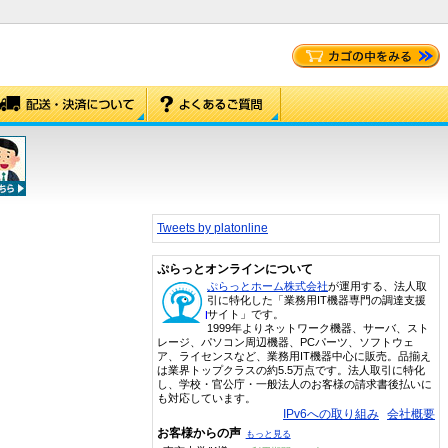
Tweets by platonline
ぷらっとオンラインについて
ぷらっとホーム株式会社
が運用する、法人取
引に特化した「業務用IT機器専門の調達支援
サイト」です。
1999年よりネットワーク機器、サーバ、スト
レージ、パソコン周辺機器、PCパーツ、ソフトウェ
ア、ライセンスなど、業務用IT機器中心に販売。品揃え
は業界トップクラスの約5.5万点です。法人取引に特化
し、学校・官公庁・一般法人のお客様の請求書後払いに
も対応しています。
IPv6への取り組み
会社概要
お客様からの声
もっと見る