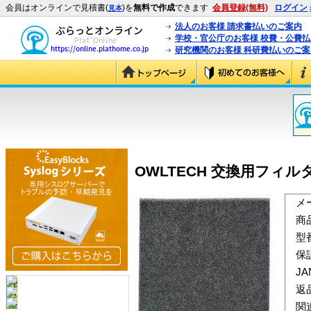
会員はオンラインで見積書(
)を
無料で作成
できます
会員登録(無料)
ログイン
見本
法人のお客様 請求書払いのご案内
学校・官公庁のお客様 校費・公費
研究機関のお客様 科研費払いのご案
OWLTECH 交換用フィルター 6c
メ
商
型
保
J
返
関