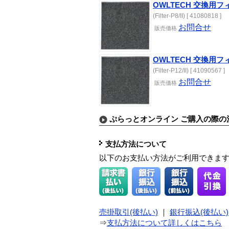
OWLTECH 交換用フ
(Filter-P8/II) [ 41080818 ]
お問合せ
販売
価格
OWLTECH 交換用フィ
(Filter-P12/II) [ 41090567 ]
お問合せ
販売
価格
ぷらっとオンライン ご購入の際の
支払方法について
以下のお支払い方法がご利用できま
売掛取引(後払い)
｜
銀行振込(後払い)
⇒
支払方法について詳しくはこちら