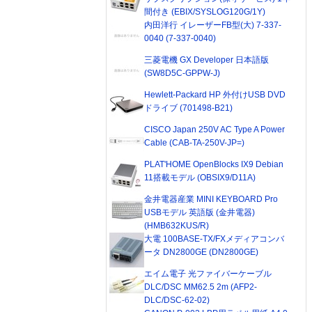
間付き (EBIX/SYSLOG120G/1Y)
内田洋行 イレーザーFB型(大) 7-337-
0040 (7-337-0040)
三菱電機 GX Developer 日本語版
(SW8D5C-GPPW-J)
Hewlett-Packard HP 外付けUSB DVD
ドライブ (701498-B21)
CISCO Japan 250V AC Type A Power
Cable (CAB-TA-250V-JP=)
PLAT'HOME OpenBlocks IX9 Debian
11搭載モデル (OBSIX9/D11A)
金井電器産業 MINI KEYBOARD Pro
USBモデル 英語版 (金井電器)
(HMB632KUS/R)
大電 100BASE-TX/FXメディアコンバ
ータ DN2800GE (DN2800GE)
エイム電子 光ファイバーケーブル
DLC/DSC MM62.5 2m (AFP2-
DLC/DSC-62-02)