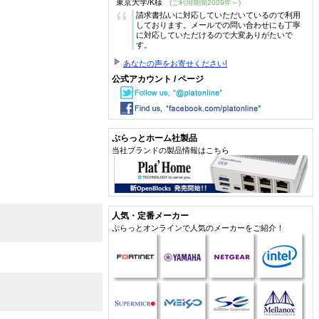
東京大学/K様
(ご利用期間2009年～)
“
請求書払いに対応していただいているので利用
しております。メールでの問い合わせにも丁寧
に対応していただけるので大変ありがたいで
す。
あなたの声をお寄せください!
公式アカウント / ページ
ぷらっとホーム社製品
当社ブランドの製品情報はこちら
人気・定番メーカー
ぷらっとオンラインで人気のメーカーをご紹介！