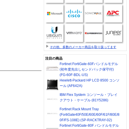
その他、多数のメーカー商品を取り扱ってます
注目の商品
Fortinet FortiGate-60Fバンドルモデル
(初年度先出しセンドバック保守付)
(FG-60F-BDL-US)
Hewlett-Packard HP LCD 8500 コンソ
ール (AF642A)
IBM Flex System コンソール・ブレイ
クアウト・ケーブル (81Y5286)
Fortinet Rack Mount Tray
(FortiGate40F/50E/60E/60F/61F/80E/8
0F/FS-108E) (SP-RACKTRAY-02)
Fortinet FortiGate-80F バンドルモデル