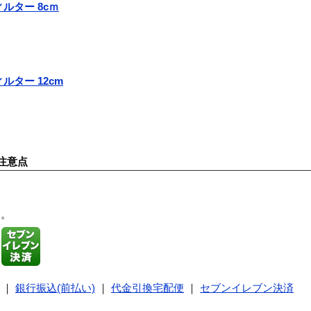
ィルター 8cｍ
ルター 12cm
注意点
す。
｜
銀行振込(前払い)
｜
代金引換宅配便
｜
セブンイレブン決済