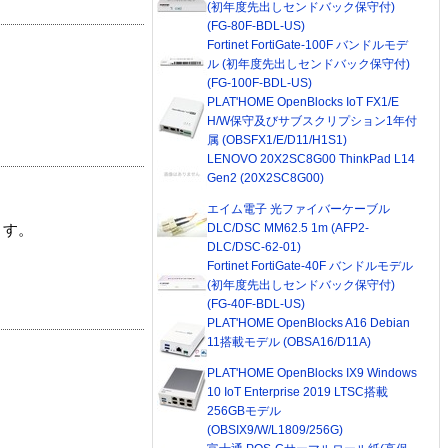
(初年度先出しセンドバック保守付)
(FG-80F-BDL-US)
Fortinet FortiGate-100F バンドルモデ
ル (初年度先出しセンドバック保守付)
(FG-100F-BDL-US)
PLAT'HOME OpenBlocks IoT FX1/E
H/W保守及びサブスクリプション1年付
属 (OBSFX1/E/D11/H1S1)
LENOVO 20X2SC8G00 ThinkPad L14
Gen2 (20X2SC8G00)
エイム電子 光ファイバーケーブル
DLC/DSC MM62.5 1m (AFP2-
ます。
DLC/DSC-62-01)
Fortinet FortiGate-40F バンドルモデル
(初年度先出しセンドバック保守付)
(FG-40F-BDL-US)
PLAT'HOME OpenBlocks A16 Debian
11搭載モデル (OBSA16/D11A)
PLAT'HOME OpenBlocks IX9 Windows
10 IoT Enterprise 2019 LTSC搭載
256GBモデル
(OBSIX9/W/L1809/256G)