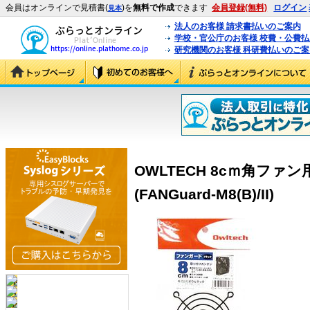
会員はオンラインで見積書(
)を
無料で作成
できます
会員登録(無料)
ログイン
見本
法人のお客様 請求書払いのご案内
学校・官公庁のお客様 校費・公費
研究機関のお客様 科研費払いのご案
OWLTECH 8cｍ角ファ
(FANGuard-M8(B)/II)