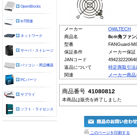
OpenBlocks
IoT関連
メーカー
OWLTECH
ネットワーク
商品名
8cｍ角ファ
型番
FANGuard-M8(
サーバ・ストレージ
保証条件
メーカー保証
JANコード
49423222064
パソコン・周辺機器
返品について
特定商取引法
関連
メーカー商品
PCパーツ
商品番号
41080812
サプライ
本商品は販売を終了しました
ソフト・ライセンス
このページを印刷する