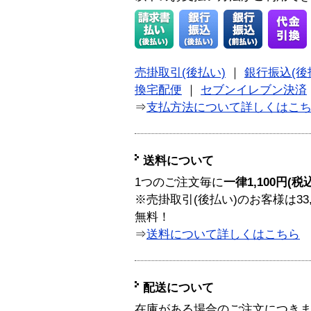
売掛取引(後払い)
｜
銀行振込(後
換宅配便
｜
セブンイレブン決済
⇒
支払方法について詳しくはこ
送料について
1つのご注文毎に
一律1,100円(税
※売掛取引(後払い)のお客様は33
無料！
⇒
送料について詳しくはこちら
配送について
在庫がある場合のご注文につき