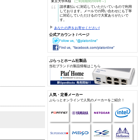
東京大学/K様
(ご利用期間2009年～)
“
請求書払いに対応していただいているので利用
しております。メールでの問い合わせにも丁寧
に対応していただけるので大変ありがたいで
す。
あなたの声をお寄せください!
公式アカウント / ページ
ぷらっとホーム社製品
当社ブランドの製品情報はこちら
人気・定番メーカー
ぷらっとオンラインで人気のメーカーをご紹介！