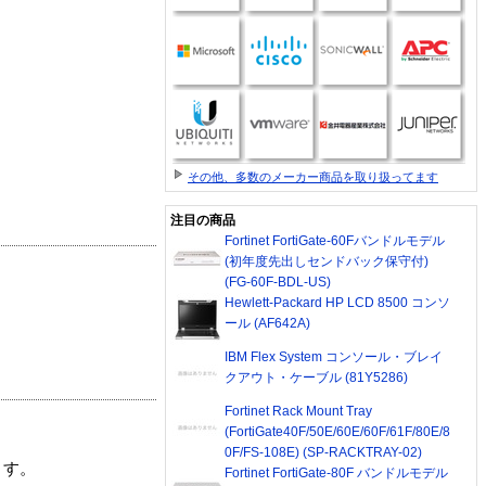
その他、多数のメーカー商品を取り扱ってます
注目の商品
Fortinet FortiGate-60Fバンドルモデル
(初年度先出しセンドバック保守付)
(FG-60F-BDL-US)
Hewlett-Packard HP LCD 8500 コンソ
ール (AF642A)
IBM Flex System コンソール・ブレイ
クアウト・ケーブル (81Y5286)
Fortinet Rack Mount Tray
(FortiGate40F/50E/60E/60F/61F/80E/8
0F/FS-108E) (SP-RACKTRAY-02)
ます。
Fortinet FortiGate-80F バンドルモデル