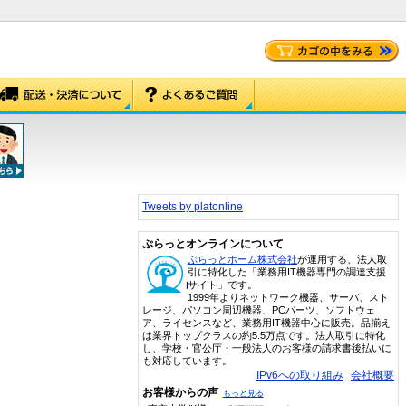
Tweets by platonline
ぷらっとオンラインについて
ぷらっとホーム株式会社
が運用する、法人取
引に特化した「業務用IT機器専門の調達支援
サイト」です。
1999年よりネットワーク機器、サーバ、スト
レージ、パソコン周辺機器、PCパーツ、ソフトウェ
ア、ライセンスなど、業務用IT機器中心に販売。品揃え
は業界トップクラスの約5.5万点です。法人取引に特化
し、学校・官公庁・一般法人のお客様の請求書後払いに
も対応しています。
IPv6への取り組み
会社概要
お客様からの声
もっと見る