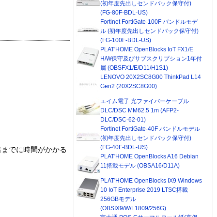
(初年度先出しセンドバック保守付)
(FG-80F-BDL-US)
Fortinet FortiGate-100F バンドルモデ
ル (初年度先出しセンドバック保守付)
(FG-100F-BDL-US)
PLAT'HOME OpenBlocks IoT FX1/E
H/W保守及びサブスクリプション1年付
属 (OBSFX1/E/D11/H1S1)
LENOVO 20X2SC8G00 ThinkPad L14
Gen2 (20X2SC8G00)
エイム電子 光ファイバーケーブル
DLC/DSC MM62.5 1m (AFP2-
DLC/DSC-62-01)
Fortinet FortiGate-40F バンドルモデル
(初年度先出しセンドバック保守付)
(FG-40F-BDL-US)
着までに時間がかかる
PLAT'HOME OpenBlocks A16 Debian
11搭載モデル (OBSA16/D11A)
PLAT'HOME OpenBlocks IX9 Windows
10 IoT Enterprise 2019 LTSC搭載
256GBモデル
(OBSIX9/W/L1809/256G)