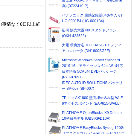
富士通 POS-Cサーマルロール紙(高保
存) (0722410-P)
パナソニック 感熱記録紙B4(6本入り)
UG-0001B4 (UG-0001B4)
の事情なく8日以上経
応研 販売大臣 NX スタンドアロン
(OKN-423533)
大電 環境対応 1000BASE-T/X メディ
アコンバータ (DN1800SG2E)
Microsoft Windows Server Standard
2019 16コアライセンス 64bitWin対応
日本語版 5CAL付 DVDパッケージ
(P73-07691)
IDEC AUTO-ID SOLUTIONS バッテリ
ー BP-007 (BP-007)
TP-Link AX1800 壁面埋め込み型 Wi-Fi
6アクセスポイント (EAP615-WALL)
PLAT'HOME OpenBlocks IX9 Debian
10搭載モデル (OBSIX9/D10A)
PLAT'HOME EasyBlocks Syslog 120G
サブスクリプション(保守サービス) 1年