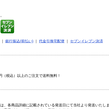
す。
｜
銀行振込(前払い)
｜
代金引換宅配便
｜
セブンイレブン決済
00円（税込）以上のご注文で送料無料！
ては、各商品詳細に記載されている発送日にて当社より発送いたし