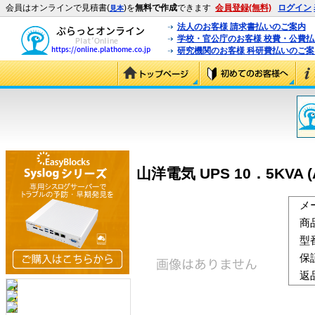
会員はオンラインで見積書(
)を
無料で作成
できます
会員登録(無料)
ログイン
見本
法人のお客様 請求書払いのご案内
学校・官公庁のお客様 校費・公費
研究機関のお客様 科研費払いのご案
山洋電気 UPS 10．5KVA (
メ
商
型
保
返