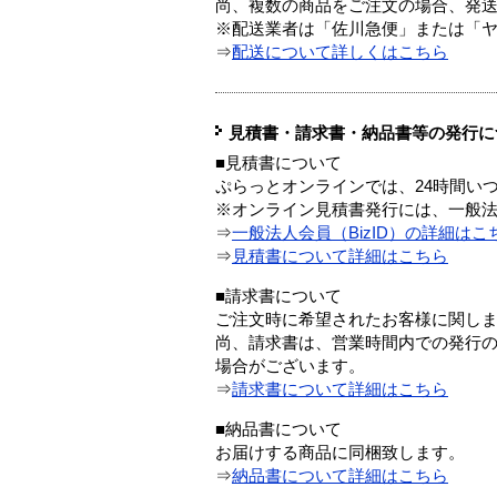
尚、複数の商品をご注文の場合、発
※配送業者は「佐川急便」または「
⇒
配送について詳しくはこちら
見積書・請求書・納品書等の発行に
■見積書について
ぷらっとオンラインでは、24時間い
※オンライン見積書発行には、一般法人
⇒
一般法人会員（BizID）の詳細はこ
⇒
見積書について詳細はこちら
■請求書について
ご注文時に希望されたお客様に関し
尚、請求書は、営業時間内での発行
場合がございます。
⇒
請求書について詳細はこちら
■納品書について
お届けする商品に同梱致します。
⇒
納品書について詳細はこちら