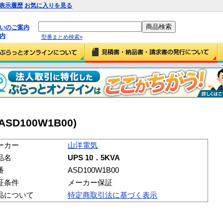
表示履歴
お気に入りを見る
払いのご案内
内
型番まとめ検索»
ASD100W1B00)
ーカー
山洋電気
品名
UPS 10．5KVA
番
ASD100W1B00
証条件
メーカー保証
品について
特定商取引法に基づく表示