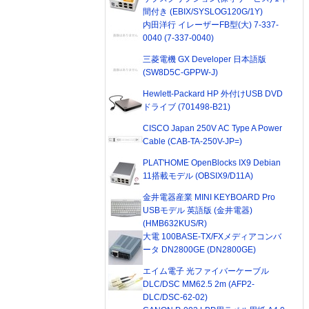
間付き (EBIX/SYSLOG120G/1Y)
内田洋行 イレーザーFB型(大) 7-337-
0040 (7-337-0040)
三菱電機 GX Developer 日本語版
(SW8D5C-GPPW-J)
Hewlett-Packard HP 外付けUSB DVD
ドライブ (701498-B21)
CISCO Japan 250V AC Type A Power
Cable (CAB-TA-250V-JP=)
PLAT'HOME OpenBlocks IX9 Debian
11搭載モデル (OBSIX9/D11A)
金井電器産業 MINI KEYBOARD Pro
USBモデル 英語版 (金井電器)
(HMB632KUS/R)
大電 100BASE-TX/FXメディアコンバ
ータ DN2800GE (DN2800GE)
エイム電子 光ファイバーケーブル
DLC/DSC MM62.5 2m (AFP2-
DLC/DSC-62-02)