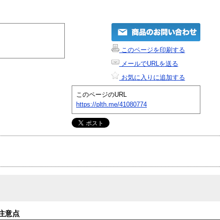
このページを印刷する
メールでURLを送る
お気に入りに追加する
このページのURL
https://plth.me/41080774
注意点