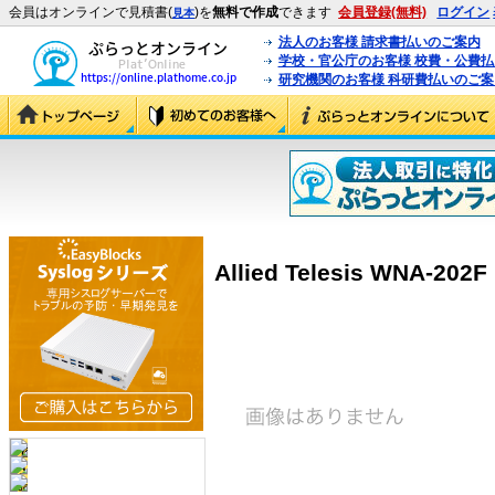
会員はオンラインで見積書(
)を
無料で作成
できます
会員登録(無料)
ログイン
見本
法人のお客様 請求書払いのご案内
学校・官公庁のお客様 校費・公費
研究機関のお客様 科研費払いのご案
Allied Telesis WNA-202F 