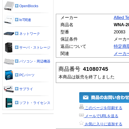
OpenBlocks
メーカー
Allied T
IoT関連
商品名
WNA-2
型番
20083
ネットワーク
保証条件
メーカ
返品について
特定商
サーバ・ストレージ
関連
メーカ
パソコン・周辺機器
商品番号
41080745
PCパーツ
本商品は販売を終了しました
サプライ
ソフト・ライセンス
このページを印刷する
メールでURLを送る
お気に入りに追加する