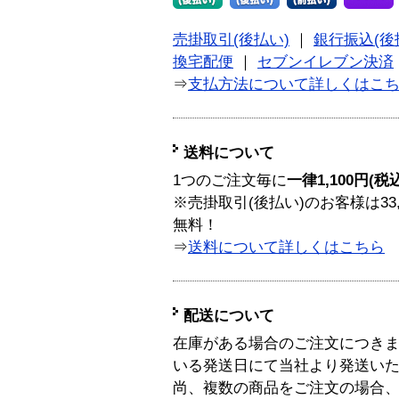
売掛取引(後払い)
｜
銀行振込(後
換宅配便
｜
セブンイレブン決済
⇒
支払方法について詳しくはこ
送料について
1つのご注文毎に
一律1,100円(税
※売掛取引(後払い)のお客様は33
無料！
⇒
送料について詳しくはこちら
配送について
在庫がある場合のご注文につき
いる発送日にて当社より発送い
尚、複数の商品をご注文の場合