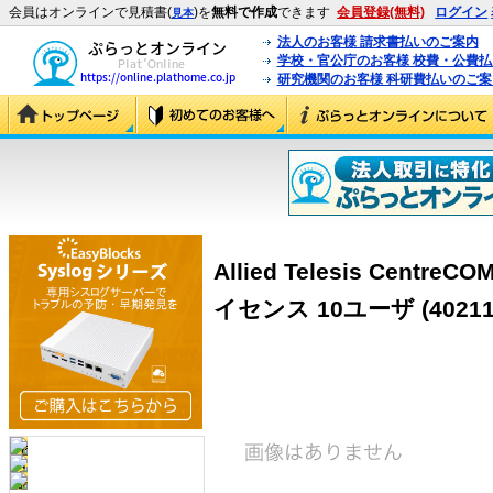
会員はオンラインで見積書(
)を
無料で作成
できます
会員登録(無料)
ログイン
見本
法人のお客様 請求書払いのご案内
学校・官公庁のお客様 校費・公費
研究機関のお客様 科研費払いのご案
Allied Telesis Centre
イセンス 10ユーザ (40211