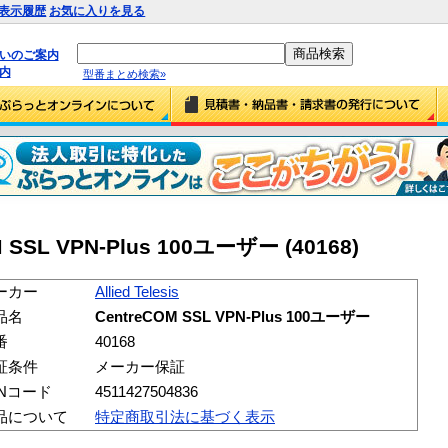
表示履歴
お気に入りを見る
払いのご案内
内
型番まとめ検索»
COM SSL VPN-Plus 100ユーザー (40168)
ーカー
Allied Telesis
品名
CentreCOM SSL VPN-Plus 100ユーザー
番
40168
証条件
メーカー保証
ANコード
4511427504836
品について
特定商取引法に基づく表示