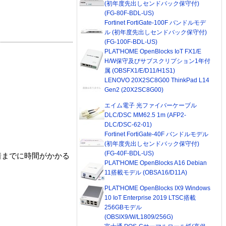
(初年度先出しセンドバック保守付)
(FG-80F-BDL-US)
Fortinet FortiGate-100F バンドルモデ
ル (初年度先出しセンドバック保守付)
(FG-100F-BDL-US)
PLAT'HOME OpenBlocks IoT FX1/E
H/W保守及びサブスクリプション1年付
属 (OBSFX1/E/D11/H1S1)
LENOVO 20X2SC8G00 ThinkPad L14
Gen2 (20X2SC8G00)
エイム電子 光ファイバーケーブル
DLC/DSC MM62.5 1m (AFP2-
DLC/DSC-62-01)
Fortinet FortiGate-40F バンドルモデル
(初年度先出しセンドバック保守付)
(FG-40F-BDL-US)
着までに時間がかかる
PLAT'HOME OpenBlocks A16 Debian
11搭載モデル (OBSA16/D11A)
PLAT'HOME OpenBlocks IX9 Windows
10 IoT Enterprise 2019 LTSC搭載
256GBモデル
(OBSIX9/W/L1809/256G)