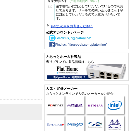
東京大学/K様
(ご利用期間2009年～)
“
請求書払いに対応していただいているので利用
しております。メールでの問い合わせにも丁寧
に対応していただけるので大変ありがたいで
す。
あなたの声をお寄せください!
公式アカウント / ページ
ぷらっとホーム社製品
当社ブランドの製品情報はこちら
人気・定番メーカー
ぷらっとオンラインで人気のメーカーをご紹介！