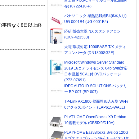
富士通 POS-Cサーマルロール紙(高保
存) (0722410-P)
パナソニック 感熱記録紙B4(6本入り)
UG-0001B4 (UG-0001B4)
の事情なく8日以上経
応研 販売大臣 NX スタンドアロン
(OKN-423533)
大電 環境対応 1000BASE-T/X メディ
アコンバータ (DN1800SG2E)
Microsoft Windows Server Standard
2019 16コアライセンス 64bitWin対応
日本語版 5CAL付 DVDパッケージ
(P73-07691)
IDEC AUTO-ID SOLUTIONS バッテリ
ー BP-007 (BP-007)
TP-Link AX1800 壁面埋め込み型 Wi-Fi
6アクセスポイント (EAP615-WALL)
PLAT'HOME OpenBlocks IX9 Debian
10搭載モデル (OBSIX9/D10A)
PLAT'HOME EasyBlocks Syslog 120G
サブスクリプション(保守サービス) 1年