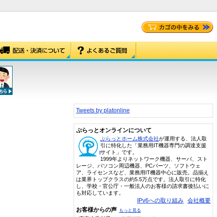
Tweets by platonline
ぷらっとオンラインについて
ぷらっとホーム株式会社
が運用する、法人取
引に特化した「業務用IT機器専門の調達支援
サイト」です。
1999年よりネットワーク機器、サーバ、スト
レージ、パソコン周辺機器、PCパーツ、ソフトウェ
ア、ライセンスなど、業務用IT機器中心に販売。品揃え
は業界トップクラスの約5.5万点です。法人取引に特化
し、学校・官公庁・一般法人のお客様の請求書後払いに
も対応しています。
IPv6への取り組み
会社概要
お客様からの声
もっと見る