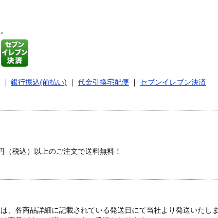
す。
｜
銀行振込(前払い)
｜
代金引換宅配便
｜
セブンイレブン決済
00円（税込）以上のご注文で送料無料！
ては、各商品詳細に記載されている発送日にて当社より発送いたし