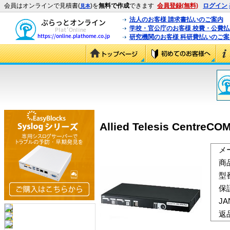
会員はオンラインで見積書(
)を
無料で作成
できます
会員登録(無料)
ログイン
見本
法人のお客様 請求書払いのご案内
学校・官公庁のお客様 校費・公費
研究機関のお客様 科研費払いのご案
Allied Telesis Centre
メ
商
型
保
J
返