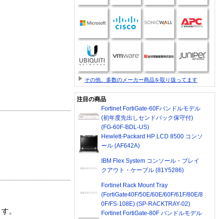
その他、多数のメーカー商品を取り扱ってます
注目の商品
Fortinet FortiGate-60Fバンドルモデル
(初年度先出しセンドバック保守付)
(FG-60F-BDL-US)
Hewlett-Packard HP LCD 8500 コンソ
ール (AF642A)
IBM Flex System コンソール・ブレイ
クアウト・ケーブル (81Y5286)
Fortinet Rack Mount Tray
(FortiGate40F/50E/60E/60F/61F/80E/8
0F/FS-108E) (SP-RACKTRAY-02)
ます。
Fortinet FortiGate-80F バンドルモデル