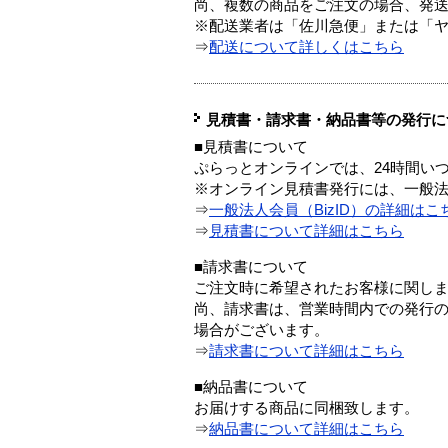
尚、複数の商品をご注文の場合、発
※配送業者は「佐川急便」または「
⇒
配送について詳しくはこちら
見積書・請求書・納品書等の発行に
■見積書について
ぷらっとオンラインでは、24時間い
※オンライン見積書発行には、一般法人
⇒
一般法人会員（BizID）の詳細はこ
⇒
見積書について詳細はこちら
■請求書について
ご注文時に希望されたお客様に関し
尚、請求書は、営業時間内での発行
場合がございます。
⇒
請求書について詳細はこちら
■納品書について
お届けする商品に同梱致します。
⇒
納品書について詳細はこちら