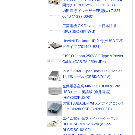
間付き (EBIX/SYSLOG120G/1Y)
内田洋行 イレーザーFB型(大) 7-337-
0040 (7-337-0040)
三菱電機 GX Developer 日本語版
(SW8D5C-GPPW-J)
Hewlett-Packard HP 外付けUSB DVD
ドライブ (701498-B21)
CISCO Japan 250V AC Type A Power
Cable (CAB-TA-250V-JP=)
PLAT'HOME OpenBlocks IX9 Debian
11搭載モデル (OBSIX9/D11A)
金井電器産業 MINI KEYBOARD Pro
USBモデル 英語版 (金井電器)
(HMB632KUS/R)
大電 100BASE-TX/FXメディアコンバ
ータ DN2800GE (DN2800GE)
エイム電子 光ファイバーケーブル
DLC/DSC MM62.5 2m (AFP2-
DLC/DSC-62-02)