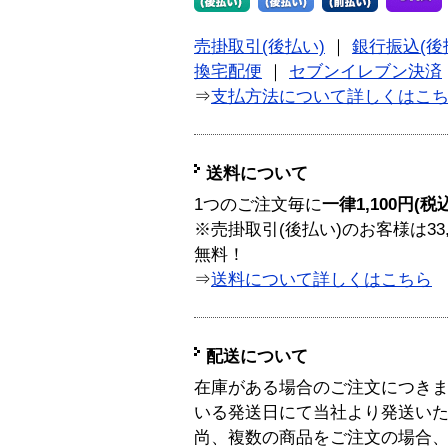
売掛取引(後払い)
｜
銀行振込(後
換宅配便
｜
セブンイレブン決済
⇒
支払方法について詳しくはこ
送料について
1つのご注文毎に
一律1,100円(税
※売掛取引(後払い)のお客様は33
無料！
⇒
送料について詳しくはこちら
配送について
在庫がある場合のご注文につき
いる発送日にて当社より発送い
尚、複数の商品をご注文の場合