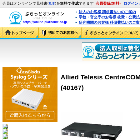
会員はオンラインで見積書(
)を
無料で作成
できます
会員登録(無料)
ログイン
見本
法人のお客様 請求書払いのご案内
学校・官公庁のお客様 校費・公費
研究機関のお客様 科研費払いのご案
Allied Telesis Centre
(40167)