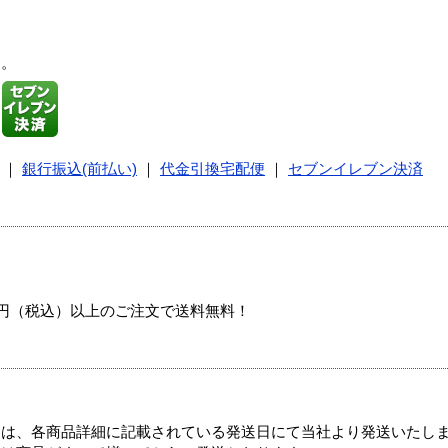
す。
｜
銀行振込(前払い)
｜
代金引換宅配便
｜
セブンイレブン決済
00円（税込）以上のご注文で送料無料！
ては、各商品詳細に記載されている発送日にて当社より発送いたし