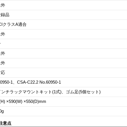
象外
登録品
CIクラスA適合
象外
合
象外
象外
対応
0950-1、CSA-C22.2 No.60950-1
インチラックマウントキット(1式)、ゴム足(5個セット)
(H) ×590(W) ×550(D)mm
0g
注意点