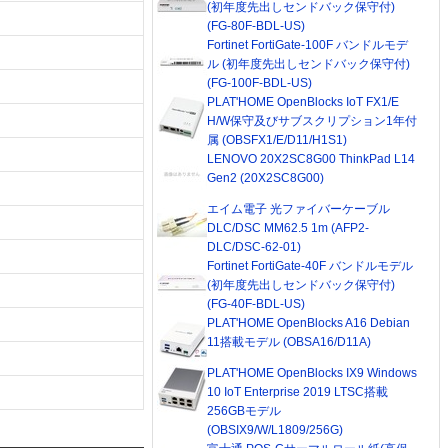
(初年度先出しセンドバック保守付)
(FG-80F-BDL-US)
Fortinet FortiGate-100F バンドルモデ
ル (初年度先出しセンドバック保守付)
(FG-100F-BDL-US)
PLAT'HOME OpenBlocks IoT FX1/E
H/W保守及びサブスクリプション1年付
属 (OBSFX1/E/D11/H1S1)
LENOVO 20X2SC8G00 ThinkPad L14
Gen2 (20X2SC8G00)
エイム電子 光ファイバーケーブル
DLC/DSC MM62.5 1m (AFP2-
DLC/DSC-62-01)
Fortinet FortiGate-40F バンドルモデル
(初年度先出しセンドバック保守付)
(FG-40F-BDL-US)
PLAT'HOME OpenBlocks A16 Debian
11搭載モデル (OBSA16/D11A)
PLAT'HOME OpenBlocks IX9 Windows
10 IoT Enterprise 2019 LTSC搭載
256GBモデル
(OBSIX9/W/L1809/256G)