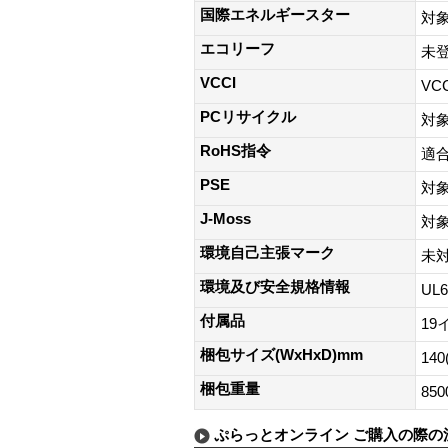
国際エネルギースター
対
エコリーフ
未
VCCI
VC
PCリサイクル
対
RoHS指令
適
PSE
対
J-Moss
対
環境自己主張マーク
未
環境及び安全規格情報
UL6
付属品
19
梱包サイズ(WxHxD)mm
140
梱包重量
850
ぷらっとオンライン ご購入の際の