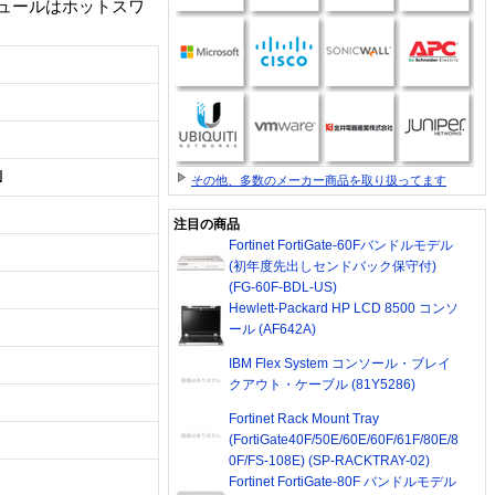
ュールはホットスワ
N
その他、多数のメーカー商品を取り扱ってます
注目の商品
Fortinet FortiGate-60Fバンドルモデル
(初年度先出しセンドバック保守付)
(FG-60F-BDL-US)
Hewlett-Packard HP LCD 8500 コンソ
ール (AF642A)
IBM Flex System コンソール・ブレイ
クアウト・ケーブル (81Y5286)
Fortinet Rack Mount Tray
(FortiGate40F/50E/60E/60F/61F/80E/8
0F/FS-108E) (SP-RACKTRAY-02)
Fortinet FortiGate-80F バンドルモデル