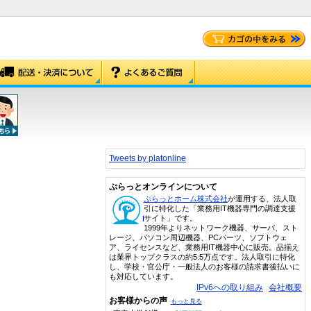
Tweets by platonline
ぷらっとオンラインについて
ぷらっとホーム株式会社
が運用する、法人取
引に特化した「業務用IT機器専門の調達支援
サイト」です。
1999年よりネットワーク機器、サーバ、スト
レージ、パソコン周辺機器、PCパーツ、ソフトウェ
ア、ライセンスなど、業務用IT機器中心に販売。品揃え
は業界トップクラスの約5.5万点です。法人取引に特化
し、学校・官公庁・一般法人のお客様の請求書後払いに
も対応しています。
IPv6への取り組み
会社概要
お客様からの声
もっと見る