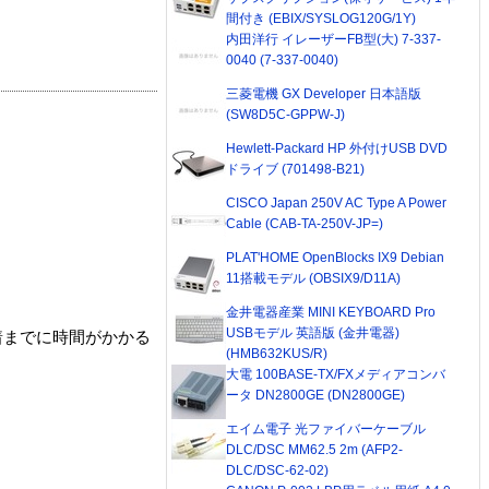
間付き (EBIX/SYSLOG120G/1Y)
内田洋行 イレーザーFB型(大) 7-337-
0040 (7-337-0040)
三菱電機 GX Developer 日本語版
(SW8D5C-GPPW-J)
Hewlett-Packard HP 外付けUSB DVD
ドライブ (701498-B21)
CISCO Japan 250V AC Type A Power
Cable (CAB-TA-250V-JP=)
PLAT'HOME OpenBlocks IX9 Debian
11搭載モデル (OBSIX9/D11A)
金井電器産業 MINI KEYBOARD Pro
USBモデル 英語版 (金井電器)
着までに時間がかかる
(HMB632KUS/R)
大電 100BASE-TX/FXメディアコンバ
ータ DN2800GE (DN2800GE)
エイム電子 光ファイバーケーブル
DLC/DSC MM62.5 2m (AFP2-
DLC/DSC-62-02)