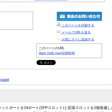
このページを印刷する
メールでURLを送る
お気に入りに追加する
このページのURL
https://plth.me/41080636
igabit
イーサネットポートを24ポート(SFPスロット)と拡張スロットを2個装