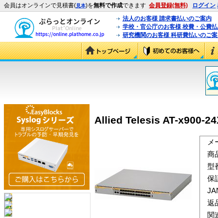
会員はオンラインで見積書(
)を
無料で作成
できます
会員登録(無料)
ログイン
見本
法人のお客様 請求書払いのご案内
学校・官公庁のお客様 校費・公費
研究機関のお客様 科研費払いのご案
Allied Telesis AT-x900-2
メ
商
型
保
J
返
関