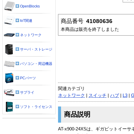
OpenBlocks
商品番号
41080636
IoT関連
本商品は販売を終了しました
ネットワーク
サーバ・ストレージ
パソコン・周辺機器
PCパーツ
関連カテゴリ
サプライ
ネットワーク
|
スイッチ
|
ハブ
|
L3
|
G
ソフト・ライセンス
商品説明
AT-x900-24XSは、ギガビット