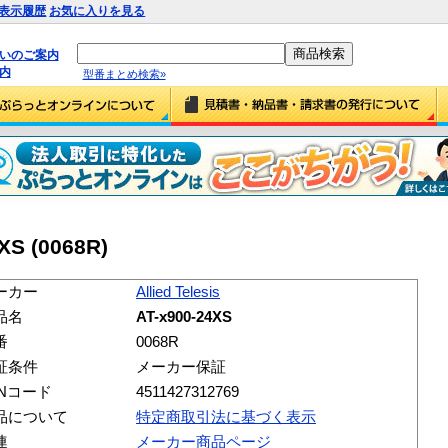
表示履歴
お気に入りを見る
払いのご案内
内
型番まとめ検索»
4XS (0068R)
ーカー
Allied Telesis
品名
AT-x900-24XS
番
0068R
証条件
メーカー保証
ANコード
4511427312769
品について
特定商取引法に基づく表示
連
メーカー商品ページ