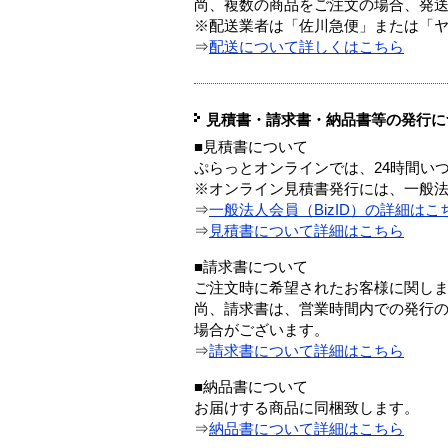
尚、複数の商品をご注文の場合、発
※配送業者は「佐川急便」または「
⇒
配送について詳しくはこちら
見積書・請求書・納品書等の発行に
■見積書について
ぷらっとオンラインでは、24時間い
※オンライン見積書発行には、一般法人
⇒
一般法人会員（BizID）の詳細はこ
⇒
見積書について詳細はこちら
■請求書について
ご注文時に希望されたお客様に関し
尚、請求書は、営業時間内での発行
場合がございます。
⇒
請求書について詳細はこちら
■納品書について
お届けする商品に同梱致します。
⇒
納品書について詳細はこちら