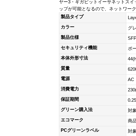
ヤー3・ギガビットイーサネットスイ
ップが可能となるので、ネットワー
製品タイプ
La
カラー
グ
製品仕様
SF
セキュリティ機能
ポ
本体外形寸法
44(
質量
620
電源
AC
消費電力
230
保証期間
0.2
グリーン購入法
対
エコマーク
商
PCグリーンラベル
対