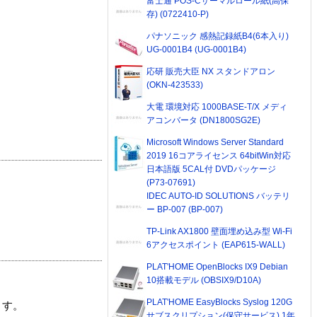
富士通 POS-Cサーマルロール紙(高保
存) (0722410-P)
パナソニック 感熱記録紙B4(6本入り)
UG-0001B4 (UG-0001B4)
応研 販売大臣 NX スタンドアロン
(OKN-423533)
大電 環境対応 1000BASE-T/X メディ
アコンバータ (DN1800SG2E)
Microsoft Windows Server Standard
2019 16コアライセンス 64bitWin対応
日本語版 5CAL付 DVDパッケージ
(P73-07691)
IDEC AUTO-ID SOLUTIONS バッテリ
ー BP-007 (BP-007)
TP-Link AX1800 壁面埋め込み型 Wi-Fi
6アクセスポイント (EAP615-WALL)
PLAT'HOME OpenBlocks IX9 Debian
10搭載モデル (OBSIX9/D10A)
PLAT'HOME EasyBlocks Syslog 120G
ます。
サブスクリプション(保守サービス) 1年