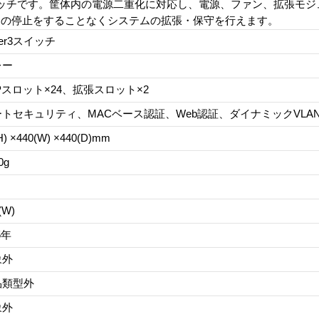
ッチです。筐体内の電源二重化に対応し、電源、ファン、拡張モジ
クの停止をすることなくシステムの拡張・保守を行えます。
yer3スイッチ
レー
Pスロット×24、拡張スロット×2
ートセキュリティ、MACベース認証、Web認証、ダイナミックVLA
H) ×440(W) ×440(D)mm
0g
(W)
5年
象外
品類型外
象外