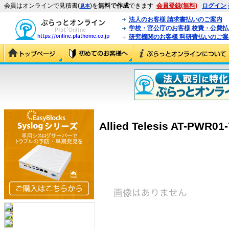
会員はオンラインで見積書(
)を
無料で作成
できます
会員登録(無料)
ログイン
見本
法人のお客様 請求書払いのご案内
学校・官公庁のお客様 校費・公費
研究機関のお客様 科研費払いのご案
Allied Telesis AT-PWR01