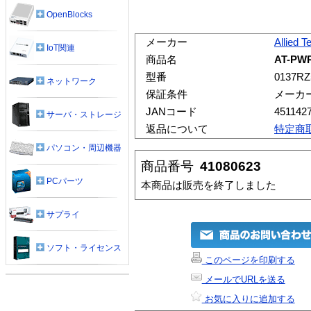
OpenBlocks
メーカー
Allied T
IoT関連
商品名
AT-PWR
型番
0137RZ
ネットワーク
保証条件
メーカ
JANコード
451142
サーバ・ストレージ
返品について
特定商
パソコン・周辺機器
商品番号
41080623
PCパーツ
本商品は販売を終了しました
サプライ
ソフト・ライセンス
このページを印刷する
メールでURLを送る
お気に入りに追加する