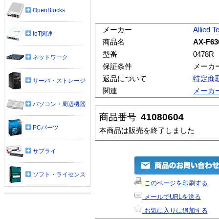
OpenBlocks
メーカー
Allied T
IoT関連
商品名
AX-F63
型番
0478R
ネットワーク
保証条件
メーカ
返品について
特定商
サーバ・ストレージ
関連
メーカ
パソコン・周辺機器
商品番号
41080604
PCパーツ
本商品は販売を終了しました
サプライ
ソフト・ライセンス
このページを印刷する
メールでURLを送る
お気に入りに追加する