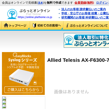
会員はオンラインで見積書(
)を
無料で作成
できます
会員登録(無料)
ログイン
見本
法人のお客様 請求書払いのご案内
学校・官公庁のお客様 校費・公費
研究機関のお客様 科研費払いのご案
Allied Telesis AX-F6300-