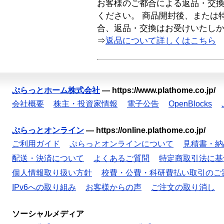
お客様のご都合による返品・交
ください。 商品開封後、または
合、返品・交換はお受けいたし
⇒
返品について詳しくはこちら
ぷらっとホーム株式会社
—
https://www.plathome.co.jp/
会社概要
株主・投資家情報
電子公告
OpenBlocks
ぷらっとオンライン
—
https://online.plathome.co.jp/
ご利用ガイド
ぷらっとオンラインについて
見積書・納
配送・決済について
よくあるご質問
特定商取引法に基
個人情報取り扱い方針
校費・公費・科研費払い取引のご
IPv6への取り組み
お客様からの声
ご注文の取り消し
ソーシャルメディア