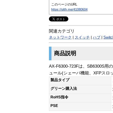
このページのURL
https://plth.me/41080604
関連カテゴリ
ネットワーク
|
スイッチ
|
ハブ
|
Swit
商品説明
AX-F6300-723Fは、SB63
ュール(シェーパ機能、XFPスロッ
製品タイプ
グリーン購入法
RoHS指令
PSE