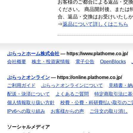
お客様のご都合による返品・交
ください。 商品開封後、または
合、返品・交換はお受けいたし
⇒
返品について詳しくはこちら
ぷらっとホーム株式会社
—
https://www.plathome.co.jp/
会社概要
株主・投資家情報
電子公告
OpenBlocks
ぷらっとオンライン
—
https://online.plathome.co.jp/
ご利用ガイド
ぷらっとオンラインについて
見積書・納
配送・決済について
よくあるご質問
特定商取引法に基
個人情報取り扱い方針
校費・公費・科研費払い取引のご
IPv6への取り組み
お客様からの声
ご注文の取り消し
ソーシャルメディア