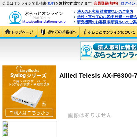
会員はオンラインで見積書(
)を
無料で作成
できます
会員登録(無料)
ログイン
見本
法人のお客様 請求書払いのご案内
学校・官公庁のお客様 校費・公費
研究機関のお客様 科研費払いのご案
Allied Telesis AX-F6300-