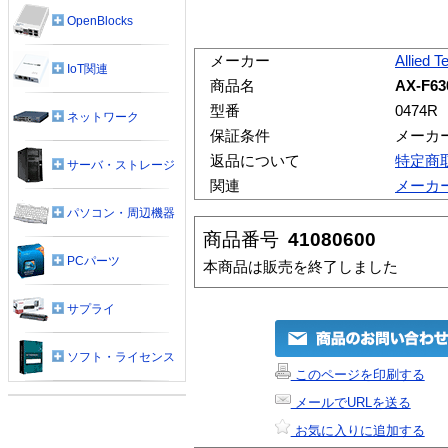
OpenBlocks
メーカー
Allied T
IoT関連
商品名
AX-F63
型番
0474R
ネットワーク
保証条件
メーカ
返品について
特定商
サーバ・ストレージ
関連
メーカ
パソコン・周辺機器
商品番号
41080600
PCパーツ
本商品は販売を終了しました
サプライ
ソフト・ライセンス
このページを印刷する
メールでURLを送る
お気に入りに追加する