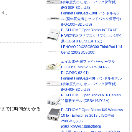
(初年度先出しセンドバック保守付)
(FG-80F-BDL-US)
ます。
Fortinet FortiGate-100F バンドルモデ
ル (初年度先出しセンドバック保守付)
(FG-100F-BDL-US)
PLAT'HOME OpenBlocks IoT FX1/E
H/W保守及びサブスクリプション1年付
属 (OBSFX1/E/D11/H1S1)
LENOVO 20X2SC8G00 ThinkPad L14
Gen2 (20X2SC8G00)
エイム電子 光ファイバーケーブル
DLC/DSC MM62.5 1m (AFP2-
DLC/DSC-62-01)
Fortinet FortiGate-40F バンドルモデル
(初年度先出しセンドバック保守付)
(FG-40F-BDL-US)
PLAT'HOME OpenBlocks A16 Debian
11搭載モデル (OBSA16/D11A)
着までに時間がかかる
PLAT'HOME OpenBlocks IX9 Windows
10 IoT Enterprise 2019 LTSC搭載
256GBモデル
(OBSIX9/W/L1809/256G)