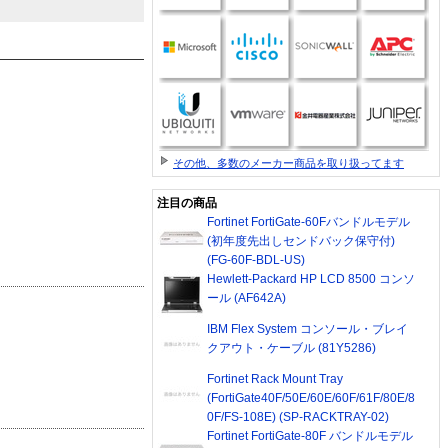
その他、多数のメーカー商品を取り扱ってます
注目の商品
Fortinet FortiGate-60Fバンドルモデル
(初年度先出しセンドバック保守付)
(FG-60F-BDL-US)
Hewlett-Packard HP LCD 8500 コンソ
ール (AF642A)
IBM Flex System コンソール・ブレイ
クアウト・ケーブル (81Y5286)
Fortinet Rack Mount Tray
(FortiGate40F/50E/60E/60F/61F/80E/8
0F/FS-108E) (SP-RACKTRAY-02)
Fortinet FortiGate-80F バンドルモデル