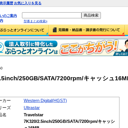
表示履歴
お気に入りを見る
払いのご案内
内
型番まとめ検索»
60
0/2.5inch/250GB/SATA/7200rpm/キャッシュ16M
ーカー
Western Digital(HGST)
リーズ
Ultrastar
品名
Travelstar
7K320/2.5inch/250GB/SATA/7200rpm/キャッシ
ュ16MB