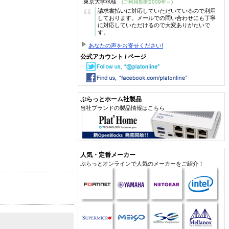
東京大学/K様
(ご利用期間2009年～)
“
請求書払いに対応していただいているので利用
しております。メールでの問い合わせにも丁寧
に対応していただけるので大変ありがたいで
す。
あなたの声をお寄せください!
公式アカウント / ページ
ぷらっとホーム社製品
当社ブランドの製品情報はこちら
人気・定番メーカー
ぷらっとオンラインで人気のメーカーをご紹介！