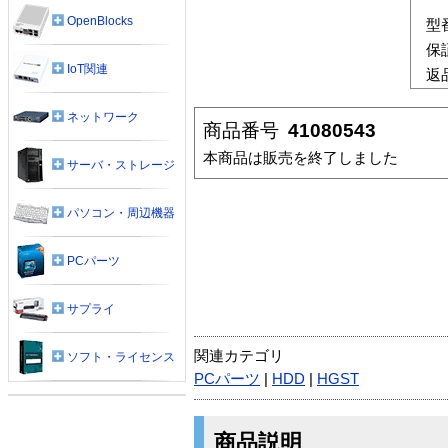
OpenBlocks
型
保
IoT関連
返
ネットワーク
商品番号
41080543
本商品は販売を終了しました
サーバ・ストレージ
パソコン・周辺機器
PCパーツ
サプライ
関連カテゴリ
ソフト・ライセンス
PCパーツ
|
HDD
|
HGST
商品説明