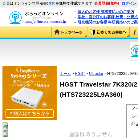
会員はオンラインで見積書(
)を
無料で作成
できます
会員登録(無料)
ログイン
見本
法人のお客様 請求書払いのご案内
学校・官公庁のお客様 校費・公費
研究機関のお客様 科研費払いのご案
ホーム
>
HGST
>
Ultrastar
> HTS723225L9A3
HGST Travelstar 7K32
(HTS723225L9A360)
メ
シ
商