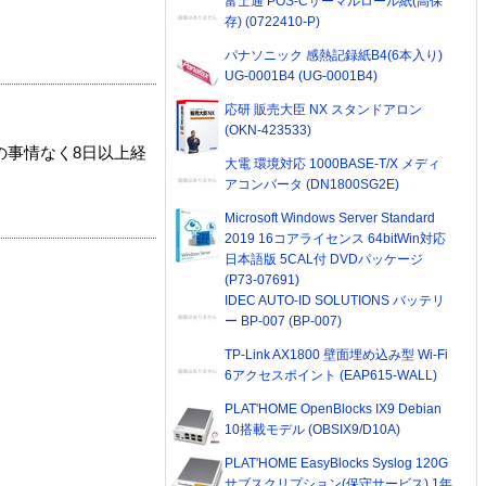
富士通 POS-Cサーマルロール紙(高保
存) (0722410-P)
パナソニック 感熱記録紙B4(6本入り)
UG-0001B4 (UG-0001B4)
応研 販売大臣 NX スタンドアロン
(OKN-423533)
の事情なく8日以上経
大電 環境対応 1000BASE-T/X メディ
アコンバータ (DN1800SG2E)
Microsoft Windows Server Standard
2019 16コアライセンス 64bitWin対応
日本語版 5CAL付 DVDパッケージ
(P73-07691)
IDEC AUTO-ID SOLUTIONS バッテリ
ー BP-007 (BP-007)
TP-Link AX1800 壁面埋め込み型 Wi-Fi
6アクセスポイント (EAP615-WALL)
PLAT'HOME OpenBlocks IX9 Debian
10搭載モデル (OBSIX9/D10A)
PLAT'HOME EasyBlocks Syslog 120G
サブスクリプション(保守サービス) 1年