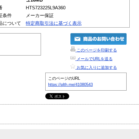
番
HTS723225L9A360
証条件
メーカー保証
品について
特定商取引法に基づく表示
このページを印刷する
メールでURLを送る
お気に入りに追加する
このページのURL
https://plth.me/41080543