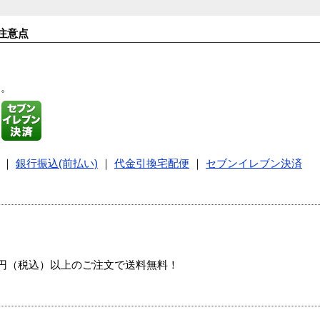
注意点
す。
｜
銀行振込(前払い)
｜
代金引換宅配便
｜
セブンイレブン決済
00円（税込）以上のご注文で送料無料！