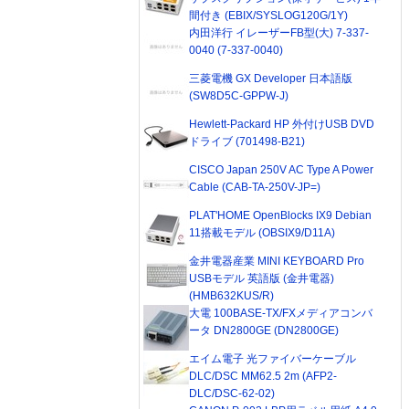
間付き (EBIX/SYSLOG120G/1Y)
内田洋行 イレーザーFB型(大) 7-337-
0040 (7-337-0040)
三菱電機 GX Developer 日本語版
(SW8D5C-GPPW-J)
Hewlett-Packard HP 外付けUSB DVD
ドライブ (701498-B21)
CISCO Japan 250V AC Type A Power
Cable (CAB-TA-250V-JP=)
PLAT'HOME OpenBlocks IX9 Debian
11搭載モデル (OBSIX9/D11A)
金井電器産業 MINI KEYBOARD Pro
USBモデル 英語版 (金井電器)
(HMB632KUS/R)
大電 100BASE-TX/FXメディアコンバ
ータ DN2800GE (DN2800GE)
エイム電子 光ファイバーケーブル
DLC/DSC MM62.5 2m (AFP2-
DLC/DSC-62-02)