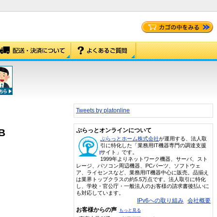
Tweets by platonline
B
ぷらっとオンラインについて
ぷらっとホーム株式会社
が運用する、法人取
引に特化した「業務用IT機器専門の調達支援
サイト」です。
1999年よりネットワーク機器、サーバ、スト
レージ、パソコン周辺機器、PCパーツ、ソフトウェ
ア、ライセンスなど、業務用IT機器中心に販売。品揃え
は業界トップクラスの約5.5万点です。法人取引に特化
し、学校・官公庁・一般法人のお客様の請求書後払いに
も対応しています。
IPv6への取り組み
会社概要
お客様からの声
もっと見る