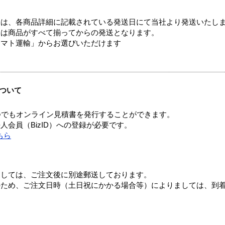
ては、各商品詳細に記載されている発送日にて当社より発送いたし
送は商品がすべて揃ってからの発送となります。
ヤマト運輸」からお選びいただけます
ついて
つでもオンライン見積書を発行することができます。
会員（BizID）への登録が必要です。
ちら
ましては、ご注文後に別途郵送しております。
のため、ご注文日時（土日祝にかかる場合等）によりましては、到