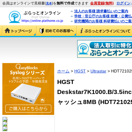
会員はオンラインで見積書(
)を
無料で作成
できます
会員登録(無料)
ログイン
見本
法人のお客様 請求書払いのご案内
学校・官公庁のお客様 校費・公費
研究機関のお客様 科研費払いのご案
ホーム
>
HGST
>
Ultrastar
> HDT72102
HGST
Deskstar7K1000.B/3.5i
ャッシュ8MB (HDT721025