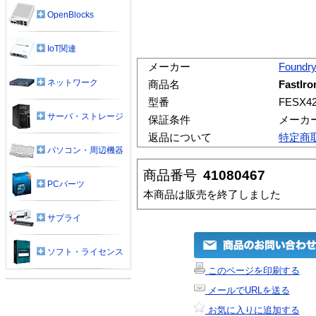
OpenBlocks
IoT関連
メーカー
Foundry
ネットワーク
商品名
FastIr
型番
FESX4
サーバ・ストレージ
保証条件
メーカ
返品について
特定商
パソコン・周辺機器
商品番号
41080467
PCパーツ
本商品は販売を終了しました
サプライ
ソフト・ライセンス
このページを印刷する
メールでURLを送る
お気に入りに追加する