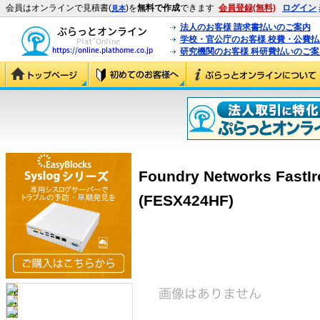
会員はオンラインで見積書(
)を
無料で作成
できます
会員登録(無料)
ログイン
見本
法人のお客様 請求書払いのご案内
学校・官公庁のお客様 校費・公費
研究機関のお客様 科研費払いのご案
Foundry Networks FastI
(FESX424HF)