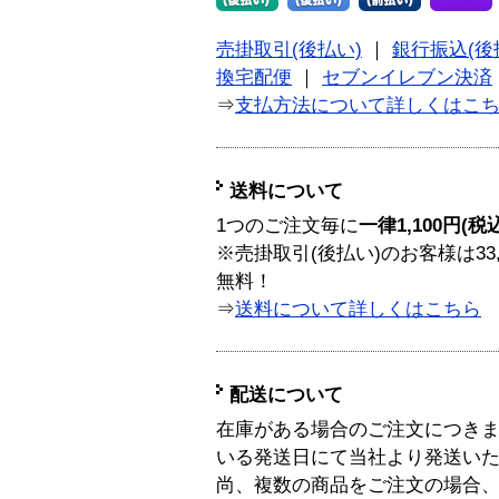
売掛取引(後払い)
｜
銀行振込(後
換宅配便
｜
セブンイレブン決済
⇒
支払方法について詳しくはこ
送料について
1つのご注文毎に
一律1,100円(税
※売掛取引(後払い)のお客様は33
無料！
⇒
送料について詳しくはこちら
配送について
在庫がある場合のご注文につき
いる発送日にて当社より発送い
尚、複数の商品をご注文の場合