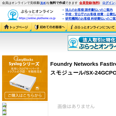
会員はオンラインで見積書(
)を
無料で作成
できます
会員登録(無料)
ログイン
見本
法人のお客様 請求書払いのご案内
学校・官公庁のお客様 校費・公費
研究機関のお客様 科研費払いのご案
Foundry Networks Fas
スモジュール/SX-24GCPOE