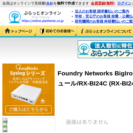
会員はオンラインで見積書(
)を
無料で作成
できます
会員登録(無料)
ログイン
見本
法人のお客様 請求書払いのご案内
学校・官公庁のお客様 校費・公費
研究機関のお客様 科研費払いのご案
Foundry Networks B
ュール/RX-BI24C (RX-BI2