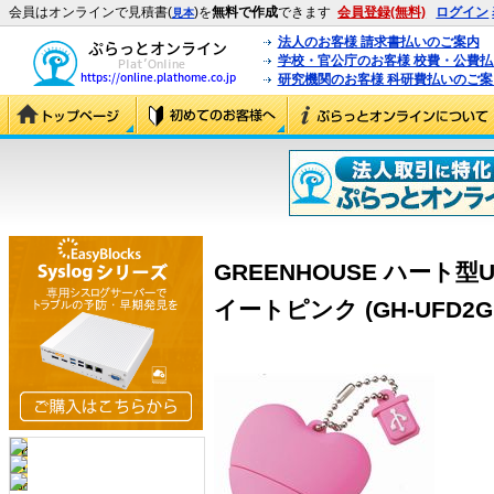
会員はオンラインで見積書(
)を
無料で作成
できます
会員登録(無料)
ログイン
見本
法人のお客様 請求書払いのご案内
学校・官公庁のお客様 校費・公費
研究機関のお客様 科研費払いのご案
GREENHOUSE ハート型
イートピンク (GH-UFD2G