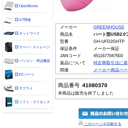
OpenBlocks
IoT関連
メーカー
GREENHOUSE
ネットワーク
商品名
ハート型USB2.
型番
GH-UFD2GHTP
サーバ・ストレージ
保証条件
メーカー保証
JANコード
4511677047503
パソコン・周辺機器
返品について
特定商取引法に基
関連
メーカー商品ペー
PCパーツ
商品番号
41080370
サプライ
本商品は販売を終了しました
ソフト・ライセンス
このページを印刷する