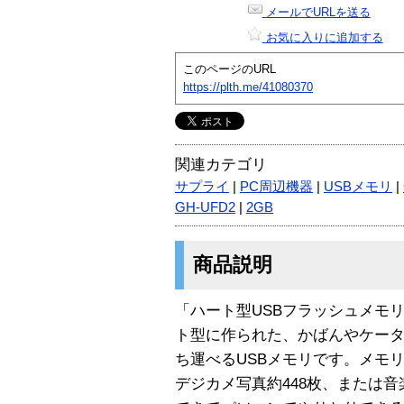
メールでURLを送る
お気に入りに追加する
このページのURL
https://plth.me/41080370
関連カテゴリ
サプライ
|
PC周辺機器
|
USBメモリ
|
GH-UFD2
|
2GB
商品説明
「ハート型USBフラッシュメモ
ト型に作られた、かばんやケー
ち運べるUSBメモリです。メモ
デジカメ写真約448枚、または音