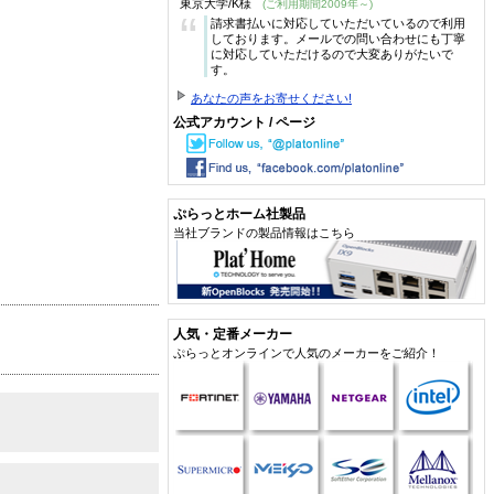
東京大学/K様
(ご利用期間2009年～)
“
請求書払いに対応していただいているので利用
しております。メールでの問い合わせにも丁寧
に対応していただけるので大変ありがたいで
す。
あなたの声をお寄せください!
公式アカウント / ページ
ぷらっとホーム社製品
当社ブランドの製品情報はこちら
人気・定番メーカー
ぷらっとオンラインで人気のメーカーをご紹介！