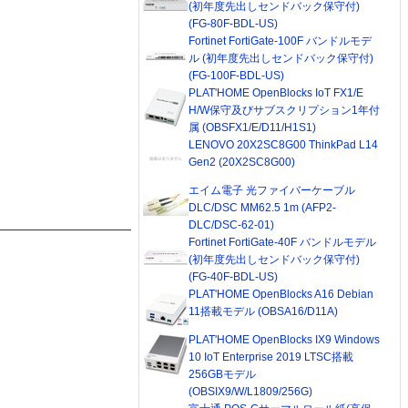
(初年度先出しセンドバック保守付)
(FG-80F-BDL-US)
Fortinet FortiGate-100F バンドルモデ
ル (初年度先出しセンドバック保守付)
(FG-100F-BDL-US)
PLAT'HOME OpenBlocks IoT FX1/E
H/W保守及びサブスクリプション1年付
属 (OBSFX1/E/D11/H1S1)
LENOVO 20X2SC8G00 ThinkPad L14
Gen2 (20X2SC8G00)
エイム電子 光ファイバーケーブル
DLC/DSC MM62.5 1m (AFP2-
DLC/DSC-62-01)
Fortinet FortiGate-40F バンドルモデル
(初年度先出しセンドバック保守付)
(FG-40F-BDL-US)
PLAT'HOME OpenBlocks A16 Debian
11搭載モデル (OBSA16/D11A)
PLAT'HOME OpenBlocks IX9 Windows
10 IoT Enterprise 2019 LTSC搭載
256GBモデル
(OBSIX9/W/L1809/256G)