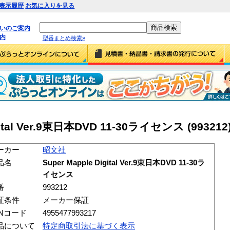
表示履歴
お気に入りを見る
払いのご案内
内
型番まとめ検索»
ital Ver.9東日本DVD 11-30ライセンス (993212
ーカー
昭文社
品名
Super Mapple Digital Ver.9東日本DVD 11-30ラ
イセンス
番
993212
証条件
メーカー保証
ANコード
4955477993217
品について
特定商取引法に基づく表示