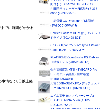
間付き (EBIX/SYSLOG120G/1Y)
内田洋行 イレーザーFB型(大) 7-337-
0040 (7-337-0040)
三菱電機 GX Developer 日本語版
(SW8D5C-GPPW-J)
着までに時間がかかる
Hewlett-Packard HP 外付けUSB DVD
ドライブ (701498-B21)
CISCO Japan 250V AC Type A Power
Cable (CAB-TA-250V-JP=)
PLAT'HOME OpenBlocks IX9 Debian
11搭載モデル (OBSIX9/D11A)
金井電器産業 MINI KEYBOARD Pro
USBモデル 英語版 (金井電器)
(HMB632KUS/R)
の事情なく8日以上経
大電 100BASE-TX/FXメディアコンバ
ータ DN2800GE (DN2800GE)
エイム電子 光ファイバーケーブル
DLC/DSC MM62.5 2m (AFP2-
DLC/DSC-62-02)