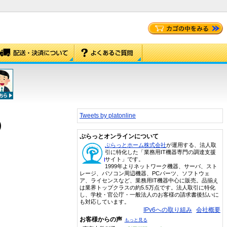
Tweets by platonline
)
ぷらっとオンラインについて
ぷらっとホーム株式会社
が運用する、法人取
引に特化した「業務用IT機器専門の調達支援
サイト」です。
1999年よりネットワーク機器、サーバ、スト
レージ、パソコン周辺機器、PCパーツ、ソフトウェ
ア、ライセンスなど、業務用IT機器中心に販売。品揃え
は業界トップクラスの約5.5万点です。法人取引に特化
し、学校・官公庁・一般法人のお客様の請求書後払いに
も対応しています。
IPv6への取り組み
会社概要
お客様からの声
もっと見る