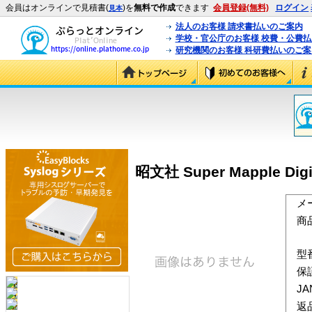
会員はオンラインで見積書(
)を
無料で作成
できます
会員登録(無料)
ログイン
見本
法人のお客様 請求書払いのご案内
学校・官公庁のお客様 校費・公費
研究機関のお客様 科研費払いのご案
昭文社 Super Mapple Dig
メ
商
型
保
J
返