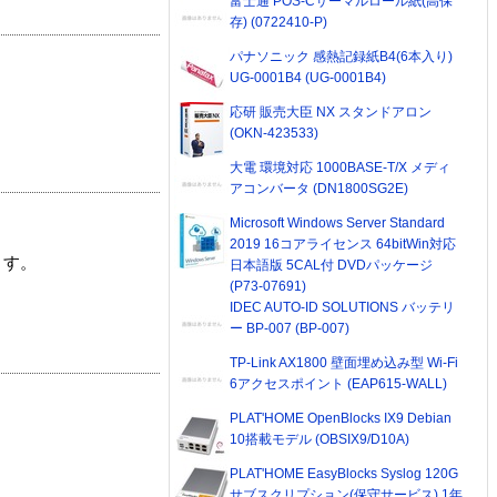
富士通 POS-Cサーマルロール紙(高保
存) (0722410-P)
パナソニック 感熱記録紙B4(6本入り)
UG-0001B4 (UG-0001B4)
応研 販売大臣 NX スタンドアロン
(OKN-423533)
大電 環境対応 1000BASE-T/X メディ
アコンバータ (DN1800SG2E)
Microsoft Windows Server Standard
2019 16コアライセンス 64bitWin対応
ます。
日本語版 5CAL付 DVDパッケージ
(P73-07691)
IDEC AUTO-ID SOLUTIONS バッテリ
ー BP-007 (BP-007)
TP-Link AX1800 壁面埋め込み型 Wi-Fi
6アクセスポイント (EAP615-WALL)
PLAT'HOME OpenBlocks IX9 Debian
10搭載モデル (OBSIX9/D10A)
PLAT'HOME EasyBlocks Syslog 120G
サブスクリプション(保守サービス) 1年