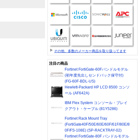
その他、多数のメーカー商品を取り扱ってます
注目の商品
Fortinet FortiGate-60Fバンドルモデル
(初年度先出しセンドバック保守付)
(FG-60F-BDL-US)
Hewlett-Packard HP LCD 8500 コンソ
ール (AF642A)
IBM Flex System コンソール・ブレイ
クアウト・ケーブル (81Y5286)
Fortinet Rack Mount Tray
(FortiGate40F/50E/60E/60F/61F/80E/8
0F/FS-108E) (SP-RACKTRAY-02)
Fortinet FortiGate-80F バンドルモデル