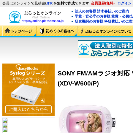
会員はオンラインで見積書(
)を
無料で作成
できます
会員登録(無料)
ログイン
見本
法人のお客様 請求書払いのご案内
学校・官公庁のお客様 校費・公費
研究機関のお客様 科研費払いのご案
SONY FM/AMラジオ対応
(XDV-W600/P)