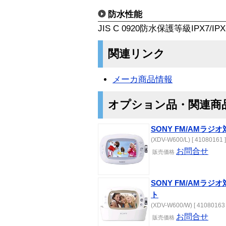
防水性能
JIS C 0920防水保護等級IPX7/IP
関連リンク
メーカ商品情報
オプション品・関連商
SONY FM/AMラジオ
(XDV-W600/L) [ 41080161 ]
お問合せ
販売価格
SONY FM/AMラジオ
ト
(XDV-W600/W) [ 41080163 
お問合せ
販売価格