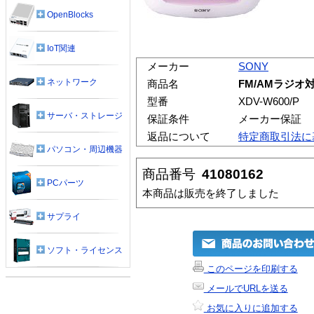
OpenBlocks
IoT関連
メーカー
SONY
ネットワーク
商品名
FM/AMラジオ対
型番
XDV-W600/P
サーバ・ストレージ
保証条件
メーカー保証
返品について
特定商取引法に
パソコン・周辺機器
商品番号
41080162
PCパーツ
本商品は販売を終了しました
サプライ
ソフト・ライセンス
このページを印刷する
メールでURLを送る
お気に入りに追加する