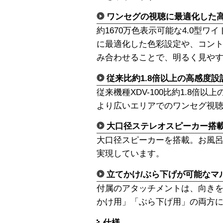
ワンセグの視聴に最適化した
約1670万色表示可能な4.0型
に最適化した色彩設定や、コン
み合わせることで、明るく見や
従来比約1.8倍以上の高感度設
従来機種XDV-100比約1.8倍
より広いエリアでのワンセグ視
大口径ステレオスピーカー搭
大口径スピーカーを搭載。お風
実現しています。
立てかけ/ぶら下げが可能なマ
付属のアタッチメントは、向き
かけ用」「ぶら下げ用」の両方
仕様