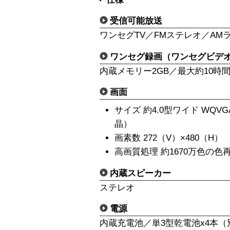
受信可能放送
ワンセグTV／FMステレオ／AM
ワンセグ録画（ワンセグビデ
内蔵メモリー2GB／最大約10時間
画面
サイズ 約4.0型ワイド WQ
晶）
画素数 272（V）×480（H）
高画質処理 約1670万色の色
内蔵スピーカー
ステレオ
電源
内蔵充電池／単3型乾電池x4本（