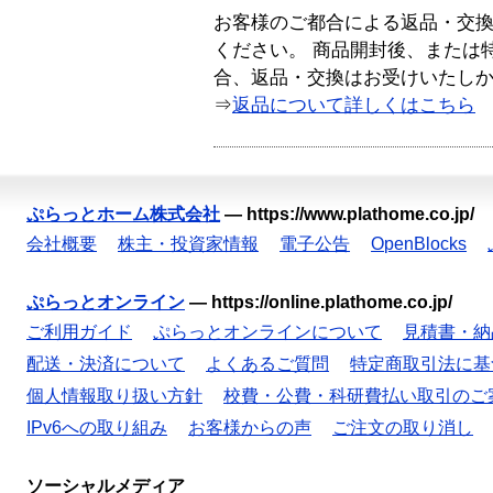
お客様のご都合による返品・交
ください。 商品開封後、または
合、返品・交換はお受けいたし
⇒
返品について詳しくはこちら
ぷらっとホーム株式会社
—
https://www.plathome.co.jp/
会社概要
株主・投資家情報
電子公告
OpenBlocks
ぷらっとオンライン
—
https://online.plathome.co.jp/
ご利用ガイド
ぷらっとオンラインについて
見積書・納
配送・決済について
よくあるご質問
特定商取引法に基
個人情報取り扱い方針
校費・公費・科研費払い取引のご
IPv6への取り組み
お客様からの声
ご注文の取り消し
ソーシャルメディア