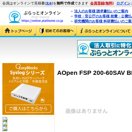
会員はオンラインで見積書(
)を
無料で作成
できます
会員登録(無料)
ログイン
見本
法人のお客様 請求書払いのご案内
学校・官公庁のお客様 校費・公費
研究機関のお客様 科研費払いのご案
AOpen FSP 200-60SAV B